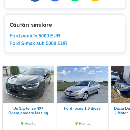
Căutări similare
Ford până în 5000 EUR
Ford S-max sub 5000 EUR
Ds 9,E-tense 4X4
Ford focus 1.8 diesel
Dacia Duster - An 2018.07
Opera,predare leasing
- Motor 
sau cash 31000 euro
2WD
Resita
Resita