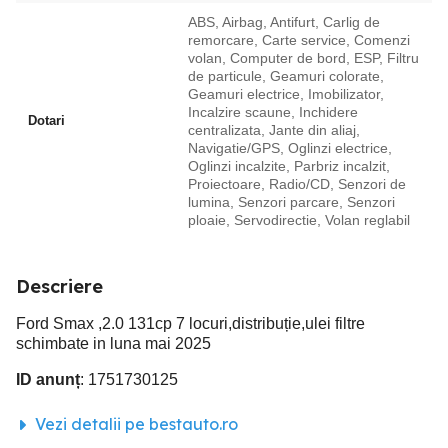
ABS, Airbag, Antifurt, Carlig de
remorcare, Carte service, Comenzi
volan, Computer de bord, ESP, Filtru
de particule, Geamuri colorate,
Geamuri electrice, Imobilizator,
Incalzire scaune, Inchidere
Dotari
centralizata, Jante din aliaj,
Navigatie/GPS, Oglinzi electrice,
Oglinzi incalzite, Parbriz incalzit,
Proiectoare, Radio/CD, Senzori de
lumina, Senzori parcare, Senzori
ploaie, Servodirectie, Volan reglabil
Descriere
Ford Smax ,2.0 131cp 7 locuri,distribuție,ulei filtre
schimbate in luna mai 2025
ID anunț
: 1751730125
Vezi detalii pe bestauto.ro