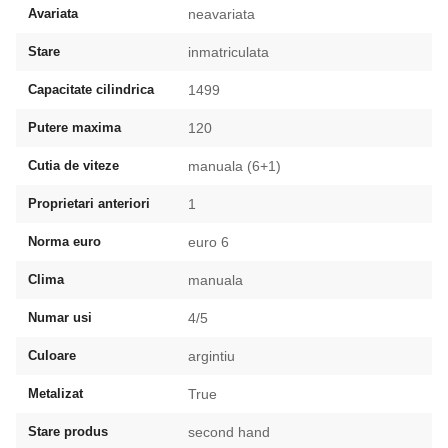
Avariata
neavariata
Stare
inmatriculata
Capacitate cilindrica
1499
Putere maxima
120
Cutia de viteze
manuala (6+1)
Proprietari anteriori
1
Norma euro
euro 6
Clima
manuala
Numar usi
4/5
Culoare
argintiu
Metalizat
True
Stare produs
second hand