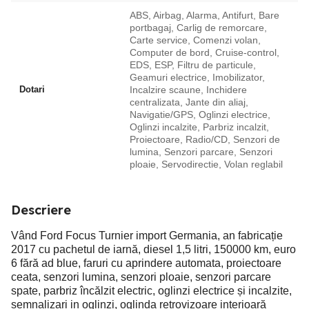
ABS, Airbag, Alarma, Antifurt, Bare
portbagaj, Carlig de remorcare,
Carte service, Comenzi volan,
Computer de bord, Cruise-control,
EDS, ESP, Filtru de particule,
Geamuri electrice, Imobilizator,
Dotari
Incalzire scaune, Inchidere
centralizata, Jante din aliaj,
Navigatie/GPS, Oglinzi electrice,
Oglinzi incalzite, Parbriz incalzit,
Proiectoare, Radio/CD, Senzori de
lumina, Senzori parcare, Senzori
ploaie, Servodirectie, Volan reglabil
Descriere
Vând Ford Focus Turnier import Germania, an fabricație
2017 cu pachetul de iarnă, diesel 1,5 litri, 150000 km, euro
6 fără ad blue, faruri cu aprindere automata, proiectoare
ceata, senzori lumina, senzori ploaie, senzori parcare
spate, parbriz încălzit electric, oglinzi electrice și incalzite,
semnalizari in oglinzi, oglinda retrovizoare interioară