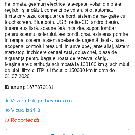
heliomata, geamuri electrice fata-spate, volan din piele
reglabil și încălzit, comenzi pe volan, pilot automat,
limitator viteza, computer de bord, sistem de navigație cu
touchscreen, Bluetooth, USB, radio-CD, android auto,
intrare auxiliară, scaune față incalzite, suport lombar
pentru scaunul șoferului, aer conditionat, asistenta pornire
in rampa, cotiera, sistem apelare de urgentă, Isofix, bare
acoperiș, controlul presiunii in anvelope, jante aliaj, sistem
start-stop, închidere centralizată, doua chei, plasa de
siguranța pentru bagaje, roata de rezerva, cârlig.
Mașina are distribuția schimbată la 138100 km și schimbul
de ulei, filtre și ITP- ul făcut la 150030 km în data de
01-07-2026.
ID anunț
: 1677870181
Vezi detalii pe bestauto.ro
Vizualizări:
0
Raportează