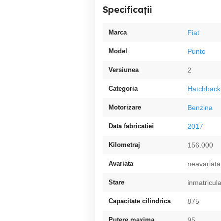
Specificații
Marca
Fiat
Model
Punto
Versiunea
2
Categoria
Hatchback
Motorizare
Benzina
Data fabricatiei
2017
Kilometraj
156.000
Avariata
neavariata
Stare
inmatricula
Capacitate cilindrica
875
Putere maxima
95