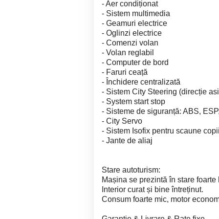
- Aer condiționat
- Sistem multimedia
- Geamuri electrice
- Oglinzi electrice
- Comenzi volan
- Volan reglabil
- Computer de bord
- Faruri ceață
- Închidere centralizată
- Sistem City Steering (direcție asi
- System start stop
- Sisteme de siguranță: ABS, ESP,
- City Servo
- Sistem Isofix pentru scaune copi
- Jante de aliaj
Stare autoturism:
Mașina se prezintă în stare foarte 
Interior curat și bine întreținut.
Consum foarte mic, motor economic
Garanție & Livrare & Rate fixe