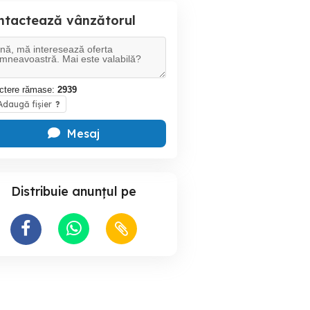
ntactează vânzătorul
ctere rămase:
2939
daugă fișier
?
Mesaj
Distribuie anunțul pe