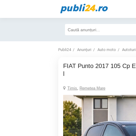
publi
24
.ro
Publi24
Anunțuri
Auto moto
Autotur
FIAT Punto 2017 105 Cp Euro 6 consum 3.8
l
Timis
,
Remetea Mare