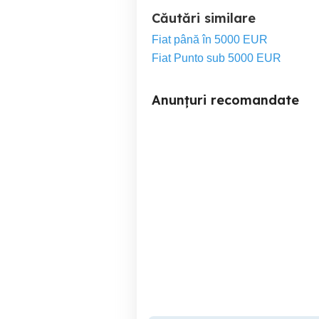
Căutări similare
Fiat până în 5000 EUR
Fiat Punto sub 5000 EUR
Anunțuri recomandate
Fiat Punto. An 2017. Motor
Vând autoturism Fiat 500X
900. benzină. Euro 6.
156000 km.
Bucovat (Remetea Mare)
2,900 EUR