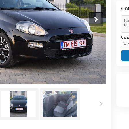
Co
Cara
A