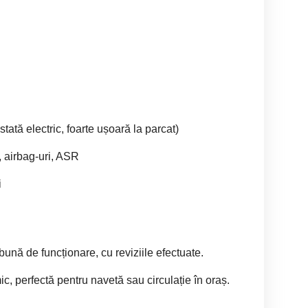
stată electric, foarte ușoară la parcat)
 airbag-uri, ASR
i
bună de funcționare, cu reviziile efectuate.
, perfectă pentru navetă sau circulație în oraș.