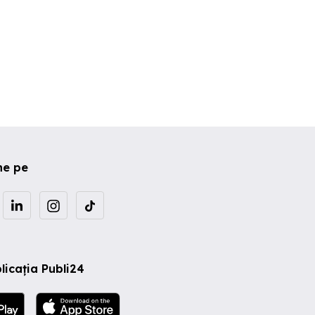
ne pe
licația Publi24