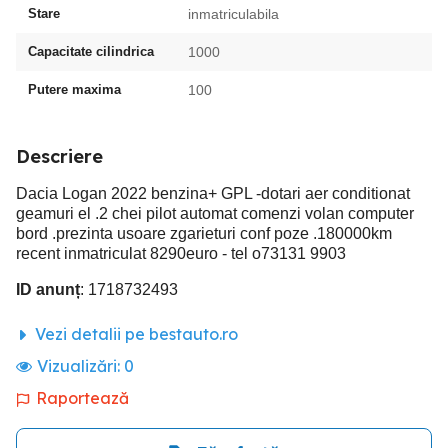
Stare
inmatriculabila
Capacitate cilindrica
1000
Putere maxima
100
Descriere
Dacia Logan 2022 benzina+ GPL -dotari aer conditionat
geamuri el .2 chei pilot automat comenzi volan computer
bord .prezinta usoare zgarieturi conf poze .180000km
recent inmatriculat 8290euro - tel o73131 9903
ID anunț
: 1718732493
Vezi detalii pe bestauto.ro
Vizualizări:
0
Raportează