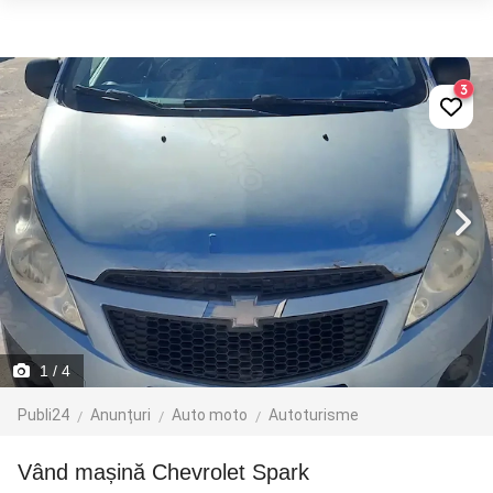
3
1
/ 4
Publi24
Anunțuri
Auto moto
Autoturisme
Vând mașină Chevrolet Spark