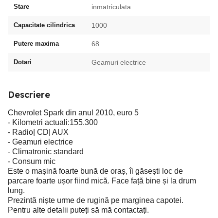
Stare
inmatriculata
Capacitate cilindrica
1000
Putere maxima
68
Dotari
Geamuri electrice
Descriere
Chevrolet Spark din anul 2010, euro 5
- Kilometri actuali:155.300
- Radio| CD| AUX
- Geamuri electrice
- Climatronic standard
- Consum mic
Este o mașină foarte bună de oraș, îi găsești loc de
parcare foarte ușor fiind mică. Face față bine și la drum
lung.
Prezintă niște urme de rugină pe marginea capotei.
Pentru alte detalii puteți să mă contactați.