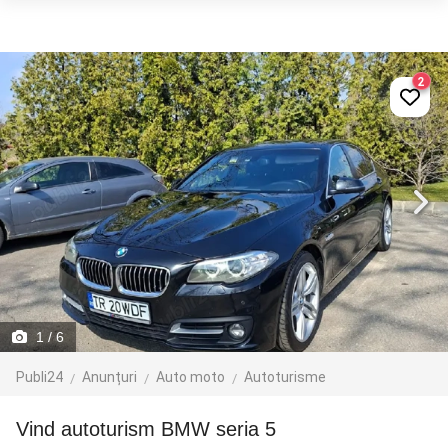
2
1
/ 6
Publi24
Anunțuri
Auto moto
Autoturisme
vind autoturism BMW seria 5