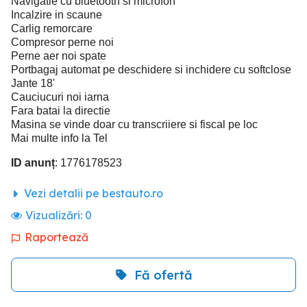
Navigatie cu bluetooth si microfon
Incalzire in scaune
Carlig remorcare
Compresor perne noi
Perne aer noi spate
Portbagaj automat pe deschidere si inchidere cu softclose
Jante 18'
Cauciucuri noi iarna
Fara batai la directie
Masina se vinde doar cu transcriiere si fiscal pe loc
Mai multe info la Tel
ID anunț
: 1776178523
Vezi detalii pe bestauto.ro
Vizualizări:
0
Raportează
Fă ofertă