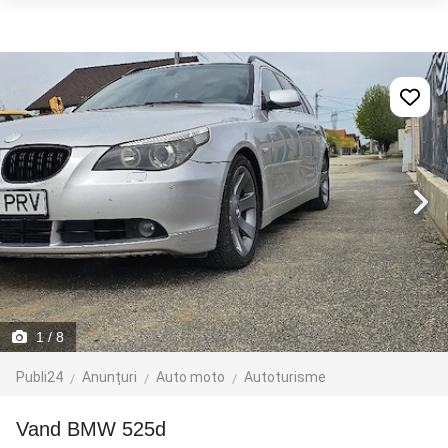
1
/ 8
Publi24
Anunțuri
Auto moto
Autoturisme
Vand BMW 525d