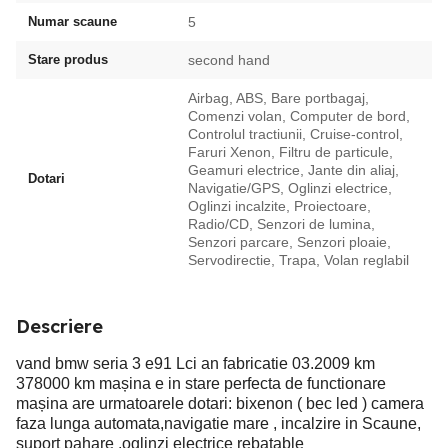
Numar scaune
5
Stare produs
second hand
Airbag, ABS, Bare portbagaj,
Comenzi volan, Computer de bord,
Controlul tractiunii, Cruise-control,
Faruri Xenon, Filtru de particule,
Geamuri electrice, Jante din aliaj,
Dotari
Navigatie/GPS, Oglinzi electrice,
Oglinzi incalzite, Proiectoare,
Radio/CD, Senzori de lumina,
Senzori parcare, Senzori ploaie,
Servodirectie, Trapa, Volan reglabil
Descriere
vand bmw seria 3 e91 Lci an fabricatie 03.2009 km
378000 km mașina e in stare perfecta de functionare
mașina are urmatoarele dotari: bixenon ( bec led ) camera
faza lunga automata,navigatie mare , incalzire in Scaune,
suport pahare ,oglinzi electrice rebatable