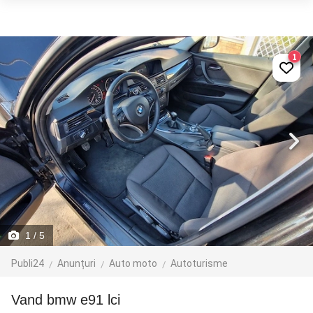
1
1
/ 5
Publi24
Anunțuri
Auto moto
Autoturisme
vand bmw e91 lci