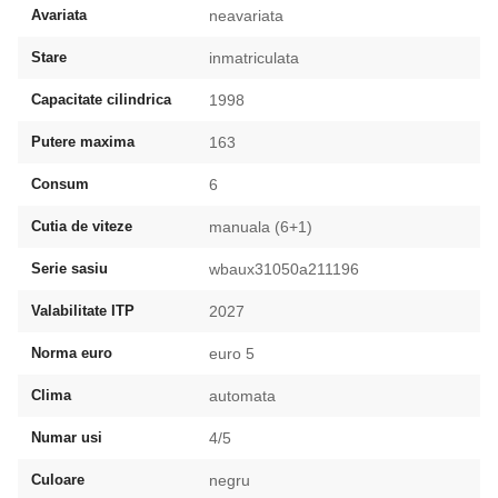
Avariata
neavariata
Stare
inmatriculata
Capacitate cilindrica
1998
Putere maxima
163
Consum
6
Cutia de viteze
manuala (6+1)
Serie sasiu
wbaux31050a211196
Valabilitate ITP
2027
Norma euro
euro 5
Clima
automata
Numar usi
4/5
Culoare
negru