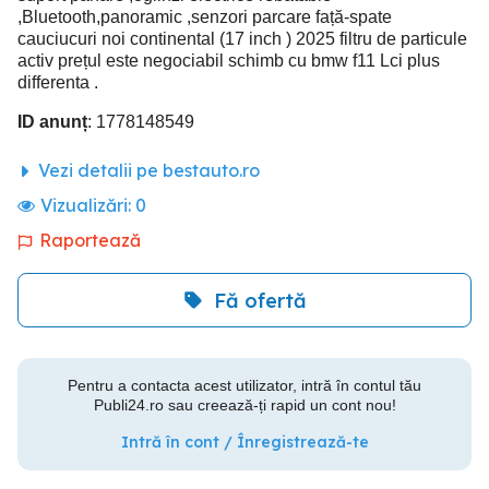
,Bluetooth,panoramic ,senzori parcare față-spate
cauciucuri noi continental (17 inch ) 2025 filtru de particule
activ prețul este negociabil schimb cu bmw f11 Lci plus
differenta .
ID anunț
: 1778148549
Vezi detalii pe bestauto.ro
Vizualizări:
0
Raportează
Fă ofertă
Pentru a contacta acest utilizator, intră în contul tău
Publi24.ro sau creează-ți rapid un cont nou!
Intră în cont / Înregistrează-te