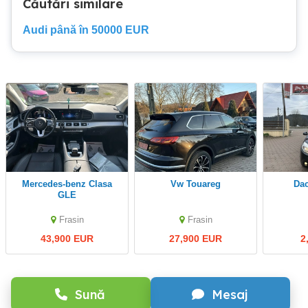
Căutări similare
Audi până în 50000 EUR
Mercedes-benz Clasa
Vw Touareg
D
GLE
Frasin
Frasin
43,900 EUR
27,900 EUR
2
Sună
Mesaj