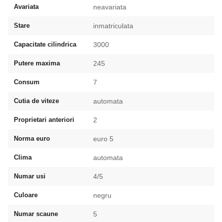
Avariata
neavariata
Stare
inmatriculata
Capacitate cilindrica
3000
Putere maxima
245
Consum
7
Cutia de viteze
automata
Proprietari anteriori
2
Norma euro
euro 5
Clima
automata
Numar usi
4/5
Culoare
negru
Numar scaune
5