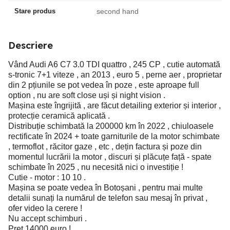
Stare produs
second hand
Descriere
Vând Audi A6 C7 3.0 TDI quattro , 245 CP , cutie automată
s-tronic 7+1 viteze , an 2013 , euro 5 , perne aer , proprietar
din 2 pțiunile se pot vedea în poze , este aproape full
option , nu are soft close uși și night vision .
Mașina este îngrijită , are făcut detailing exterior și interior ,
protecție ceramică aplicată .
Distribuție schimbată la 200000 km în 2022 , chiuloasele
rectificate în 2024 + toate garniturile de la motor schimbate
, termoflot , răcitor gaze , etc , dețin factura și poze din
momentul lucrării la motor , discuri și plăcuțe față - spate
schimbate în 2025 , nu necesită nici o investiție !
Cutie - motor : 10 10 .
Mașina se poate vedea în Botoșani , pentru mai multe
detalii sunați la numărul de telefon sau mesaj în privat ,
ofer video la cerere !
Nu accept schimburi .
Preț 14000 euro !