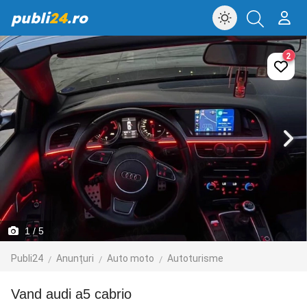
publi
24
.ro
2
1
/ 5
Publi24
Anunțuri
Auto moto
Autoturisme
vand audi a5 cabrio