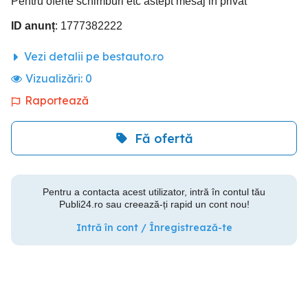
Pentru oferte schimburi etc astept mesaj in privat
ID anunț
: 1777382222
Vezi detalii pe bestauto.ro
Vizualizări:
0
Raportează
Fă ofertă
Pentru a contacta acest utilizator, intră în contul tău
Publi24.ro sau creează-ți rapid un cont nou!
Intră în cont / Înregistrează-te