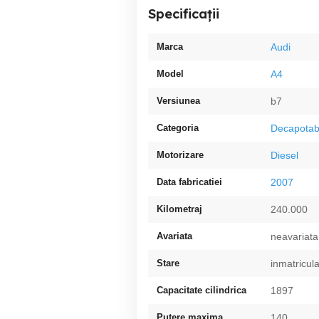
Specificații
Marca
Audi
Model
A4
Versiunea
b7
Categoria
Decapotab
Motorizare
Diesel
Data fabricatiei
2007
Kilometraj
240.000
Avariata
neavariata
Stare
inmatricul
Capacitate cilindrica
1897
Putere maxima
140