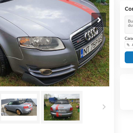
Co
Cara
A