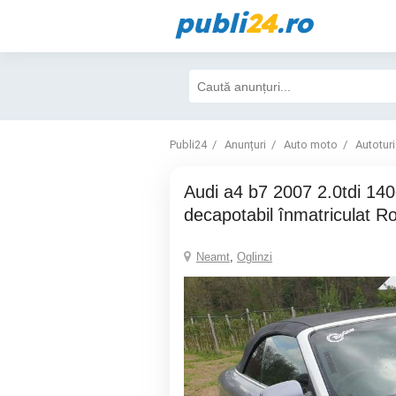
publi
24
.ro
Publi24
Anunțuri
Auto moto
Autotur
Audi a4 b7 2007 2.0tdi 140cp BPW
decapotabil înmatriculat R
Neamt
,
Oglinzi