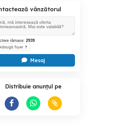
ntactează vânzătorul
ctere rămase:
2939
daugă fișier
?
Mesaj
Distribuie anunțul pe