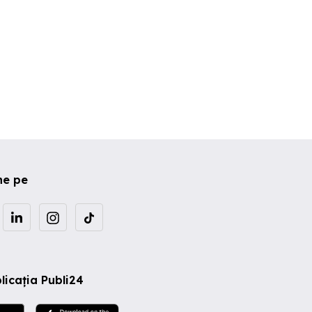
ne pe
licația Publi24