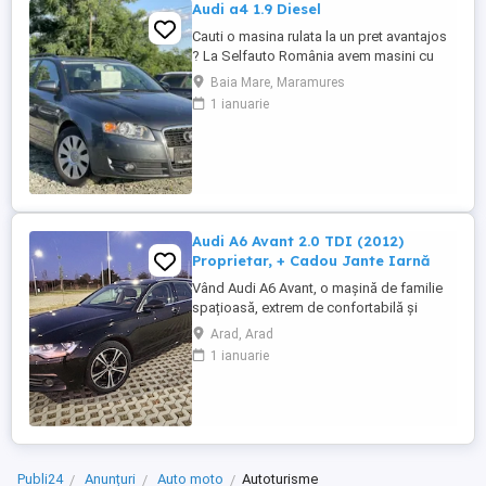
Audi a4 1.9 Diesel
Cauti o masina rulata la un pret avantajos
? La Selfauto România avem masini cu
preturi de la 2.000 euro, diferite marci si
Baia Mare, Maramures
modele: BMW, Audi, Skoda, VW,
1 ianuarie
Mercedes, Renault etc. Oferim
posibilitatea de achizitionare automobile
cu AVANS 0, in rate fixe ! De ce sa cumperi
de la noi ? Sistem avantajos ...
Audi A6 Avant 2.0 TDI (2012)
Proprietar, + Cadou Jante Iarnă
Vând Audi A6 Avant, o mașină de familie
spațioasă, extrem de confortabilă și
foarte economică. Sunt primul proprietar
Arad, Arad
în România, iar mașina a fost rulată
1 ianuarie
preponderent la drumuri lungi (concedii).
Este perfectă pentru cineva care dorește
un vehicul Premium gata de drum, Date
Tehnice & Istoric ...
Publi24
Anunțuri
Auto moto
Autoturisme