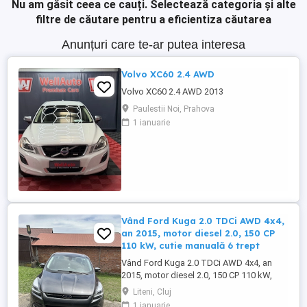
Nu am găsit ceea ce cauți.
Selectează categoria și alte
filtre de căutare pentru a eficientiza căutarea
Anunțuri care te-ar putea interesa
Volvo XC60 2.4 AWD
Volvo XC60 2.4 AWD 2013
Paulestii Noi, Prahova
1 ianuarie
Vând Ford Kuga 2.0 TDCi AWD 4x4,
an 2015, motor diesel 2.0, 150 CP
110 kW, cutie manuală 6 trept
Vând Ford Kuga 2.0 TDCi AWD 4x4, an
2015, motor diesel 2.0, 150 CP 110 kW,
cutie manuală 6 trepte, Euro 6b. Mașina
Liteni, Cluj
este în stare foarte bună, întreținută, fără
1 ianuarie