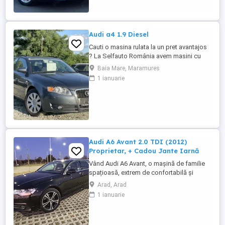
FINANTARE -Rata ...
Audi a4 1.9 Diesel
Cauti o masina rulata la un pret avantajos
? La Selfauto România avem masini cu
preturi de la 2.000 euro, diferite marci si
Baia Mare, Maramures
modele: BMW, Audi, Skoda, VW,
1 ianuarie
Mercedes, Renault etc. Oferim
posibilitatea de achizitionare automobile
cu AVANS 0, in rate fixe ! De ce sa cumperi
de la noi ? Sistem avantajos ...
Audi A6 Avant 2.0 TDI (2012)
Proprietar, + Cadou Jante Iarnă
Vând Audi A6 Avant, o mașină de familie
spațioasă, extrem de confortabilă și
foarte economică. Sunt primul proprietar
Arad, Arad
în România, iar mașina a fost rulată
1 ianuarie
preponderent la drumuri lungi (concedii).
Este perfectă pentru cineva care dorește
un vehicul Premium gata de drum, Date