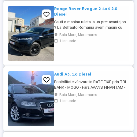
generat recent: ...
Range Rover Evogue 2 4x4 2.0
Diesel
Cauti o masina rulata la un pret avantajos
? La Selfauto România avem masini cu
preturi de la 2.000 euro, diferite marci si
Baia Mare, Maramures
modele: BMW, Audi, Skoda, VW,
1 ianuarie
Mercedes, Renault etc. Oferim
posibilitatea de achizitionare automobile
cu AVANS 0, in rate fixe ! De ce sa cumperi
de la noi ? Sistem avantajos ...
Audi A3, 1.6 Diesel
Posibilitate vânzare in RATE FIXE prin TBI
BANK - MOGO - Fara AVANS FINANTAM -
venituri salariale din Țară si Străinătate -
Baia Mare, Maramures
venituri din indemnizatie crestere copil -
1 ianuarie
venituri din pensi - venituri din diurne -
venituri din dividente - consiliere RAR
Livrare în toată România!! EXEMPLU
FINANTARE -Rata ...