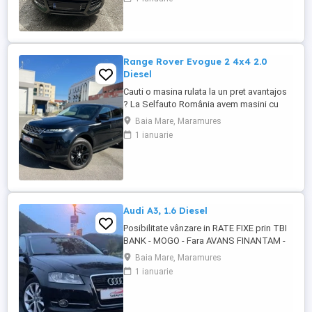
daune cunoscute și complet funcțională.
Se poate verifica în service ales de
cumpărător. Raport carVertical disponibil,
generat recent: ...
Range Rover Evogue 2 4x4 2.0
Diesel
Cauti o masina rulata la un pret avantajos
? La Selfauto România avem masini cu
preturi de la 2.000 euro, diferite marci si
Baia Mare, Maramures
modele: BMW, Audi, Skoda, VW,
1 ianuarie
Mercedes, Renault etc. Oferim
posibilitatea de achizitionare automobile
cu AVANS 0, in rate fixe ! De ce sa cumperi
de la noi ? Sistem avantajos ...
Audi A3, 1.6 Diesel
Posibilitate vânzare in RATE FIXE prin TBI
BANK - MOGO - Fara AVANS FINANTAM -
venituri salariale din Țară si Străinătate -
Baia Mare, Maramures
venituri din indemnizatie crestere copil -
1 ianuarie
venituri din pensi - venituri din diurne -
venituri din dividente - consiliere RAR
Livrare în toată România!! EXEMPLU