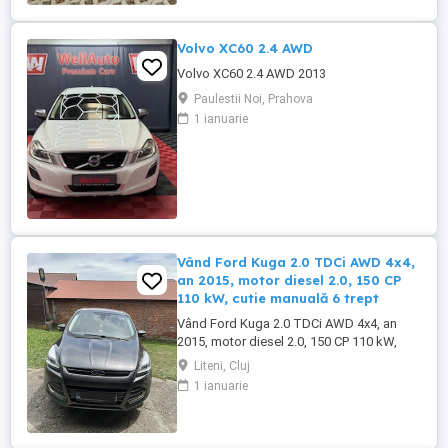
Tehnice & Istoric ...
Volvo XC60 2.4 AWD
Volvo XC60 2.4 AWD 2013
Paulestii Noi, Prahova
1 ianuarie
Vând Ford Kuga 2.0 TDCi AWD 4x4,
an 2015, motor diesel 2.0, 150 CP
110 kW, cutie manuală 6 trept
Vând Ford Kuga 2.0 TDCi AWD 4x4, an
2015, motor diesel 2.0, 150 CP 110 kW,
cutie manuală 6 trepte, Euro 6b. Mașina
Liteni, Cluj
este în stare foarte bună, întreținută, fără
1 ianuarie
daune cunoscute și complet funcțională.
Se poate verifica în service ales de
cumpărător. Raport carVertical disponibil,