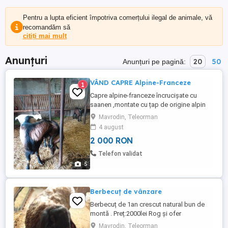
Pentru a lupta eficient împotriva comerțului ilegal de animale, vă
recomandăm să
citiți mai mult
Anunțuri
20
50
Anunțuri pe pagină:
VÂND CAPRE Alpine-Franceze
1
Capre alpine-franceze încrucișate cu
saanen ,montate cu țap de origine alpin
francez . Caprele dau 5L lapte dimineața
Mavrodin, Teleorman
+seara. Țapul de origine alpin Francez
4 august
deține carnet de origine . Mai dețin un Țap
2 000 RON
de 1 an preț buc:2000lei Rog și ofer
seriozitate! Relații la numărul de telefon:
Telefon validat
5
Berbecuț de vânzare
Berbecuț de 1an crescut natural bun de
montă . Preț:2000lei Rog și ofer
seriozitate!! Relații la numărul de telefon:
Mavrodin, Teleorman