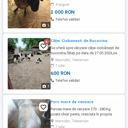
4 august
2 000 RON
Telefon validat
1
Căței Ciobanesti de Bucovina
4
Se oferă spre vânzare căței ciobănești de
bucovina,fătați pe data de 27.05.2026,se
oferă mai multe informații în privat.
Mavrodin, Teleorman
7 iulie
600 RON
Telefon validat
3
Porc mare de vanzare
Purcea mare de vanzare 270 - 280 kg
poate chiar peste, crescuta în propria
gospodărie cu cereale. Se poate cântări la
Mavrodin, Teleorman
plecare. Com. Mavrodin, jud.Teleorman
7 iulie