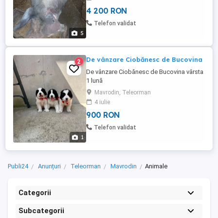
4 200 RON
Telefon validat
5
De vânzare Ciobănesc de Bucovina
2
De vânzare Ciobănesc de Bucovina vârsta
1 lună
Mavrodin, Teleorman
4 iulie
900 RON
Telefon validat
1
Publi24
Anunțuri
Teleorman
Mavrodin
Animale
Categorii
Subcategorii