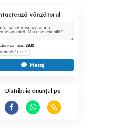
ntactează vânzătorul
ctere rămase:
2939
daugă fișier
?
Mesaj
Distribuie anunțul pe