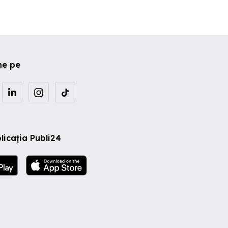
ne pe
licația Publi24