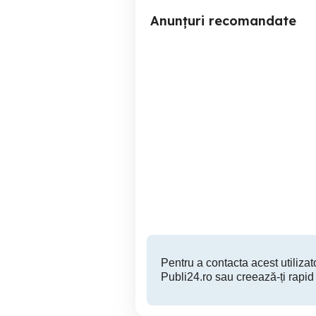
Anunțuri recomandate
Pisic alb de vânzare
Brasov
400 RON
Pentru a contacta acest utilizato
Publi24.ro sau creează-ți rapid