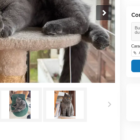
Co
Cara
A