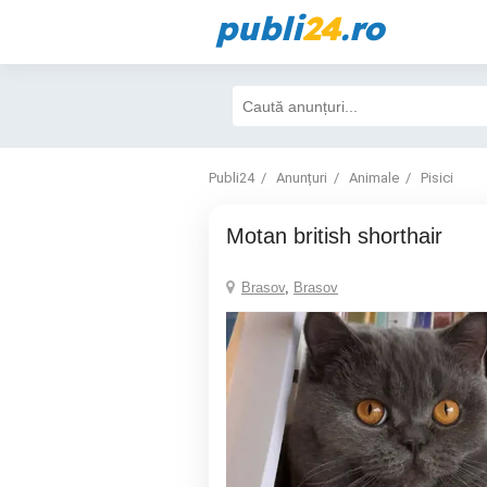
publi
24
.ro
Publi24
Anunțuri
Animale
Pisici
Motan british shorthair
Brasov
,
Brasov