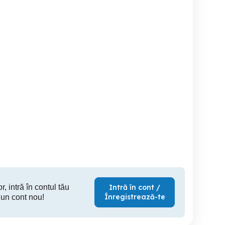
British ciocolata fetiță
British bicolor cu pedigree
British blue !!asiguram
tra
Brasov
Brasov
4,000 RON
3,000 RON
1,
r, intră în contul tău
Intră în cont /
Înregistrează-te
 un cont nou!