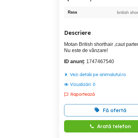
Rasa
british sho
Descriere
Motan British shorthair ,caut parte
Nu este de vânzare!
ID anunț
: 1747467540
Vezi detalii pe animalutul.ro
Vizualizări:
0
Raportează
Fă ofertă
Arată telefon