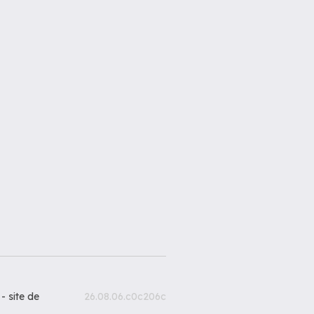
 -
site de
26.08.06.c0c206c