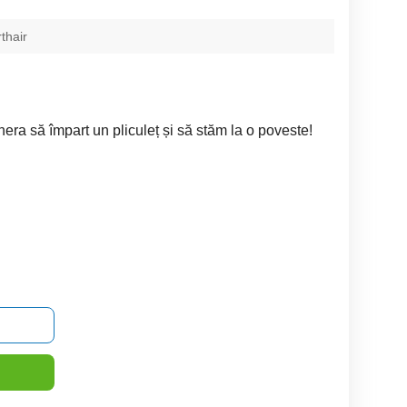
rthair
nera să împart un pliculeț și să stăm la o poveste!