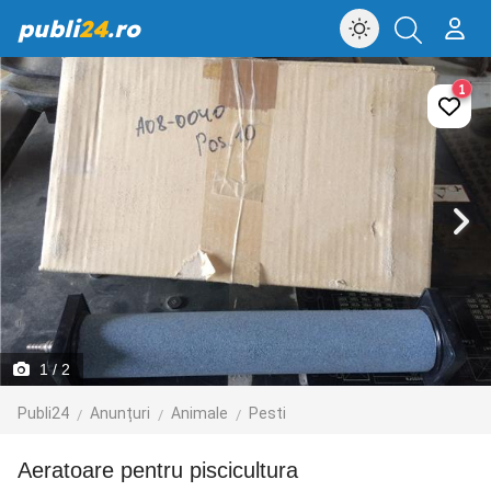
publi
24
.ro
1
1
/ 2
Publi24
Anunțuri
Animale
Pesti
aeratoare pentru piscicultura