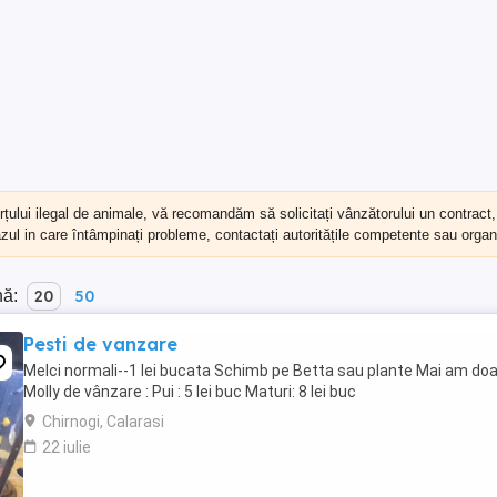
erțului ilegal de animale, vă recomandăm să
solicitați vânzătorului un contract
cazul in care întâmpinați probleme, contactați autoritățile competente sau organi
nă:
20
50
Pesti de vanzare
Melci normali--1 lei bucata Schimb pe Betta sau plante Mai am doa
Molly de vânzare : Pui : 5 lei buc Maturi: 8 lei buc
Chirnogi, Calarasi
22 iulie