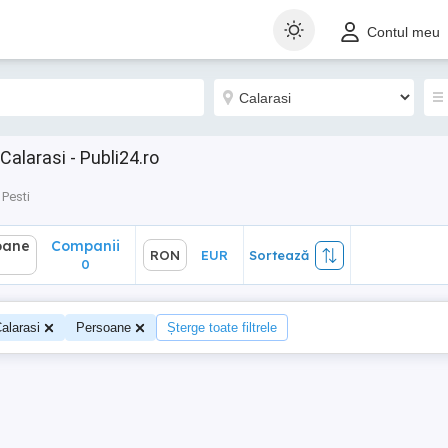
ane
Companii
RON
EUR
Sortează
Contul meu
0
Calarasi - Publi24.ro
Pesti
oane
Companii
RON
EUR
Sortează
0
alarasi
Persoane
Șterge toate filtrele