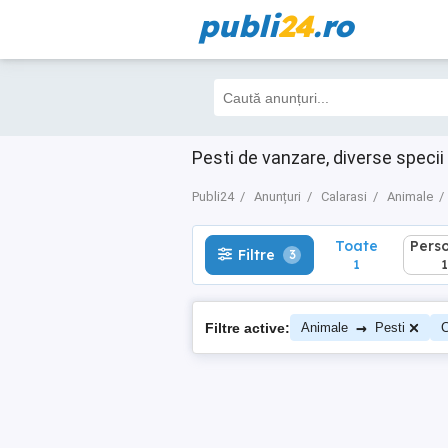
publi
24
.ro
Toate
Perso
Filtre
3
1
1
Pesti de vanzare, diverse specii 
Publi24
Anunțuri
Calarasi
Animale
Toate
Pers
Filtre
3
1
1
→
Filtre active:
Animale
Pesti
C