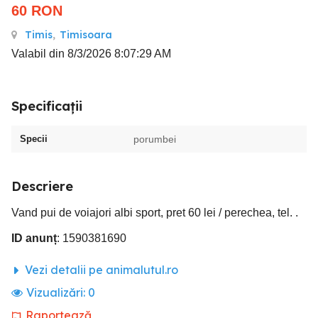
60
RON
Timis
,
Timisoara
Valabil din 8/3/2026 8:07:29 AM
Specificații
Specii
porumbei
Descriere
Vand pui de voiajori albi sport, pret 60 lei / perechea, tel. .
ID anunț
: 1590381690
Vezi detalii pe animalutul.ro
Vizualizări:
0
Raportează