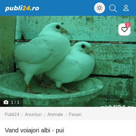
publi
24
.ro
2
1
/ 1
Publi24
Anunțuri
Animale
Pasari
Vand voiajori albi - pui