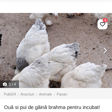
9
1
/ 4
Publi24
Anunțuri
Animale
Pasari
Ouă si pui de găină brahma pentru incubat!