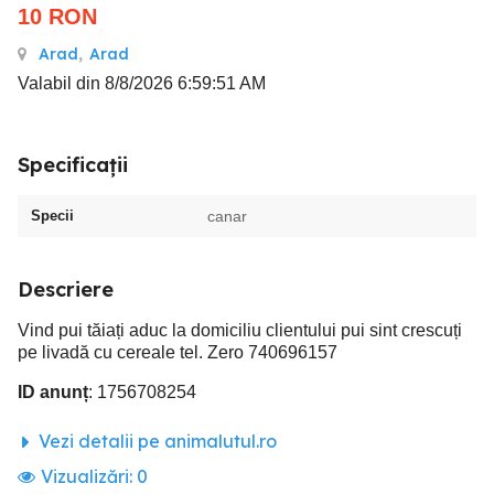
10
RON
Arad
,
Arad
Valabil din 8/8/2026 6:59:51 AM
Specificații
Specii
canar
Descriere
Vind pui tăiați aduc la domiciliu clientului pui sint crescuți
pe livadă cu cereale tel. Zero 740696157
ID anunț
: 1756708254
Vezi detalii pe animalutul.ro
Vizualizări:
0