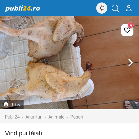
publi
24
.ro
4
1
/ 5
Publi24
Anunțuri
Animale
Pasari
Vind pui tăiați