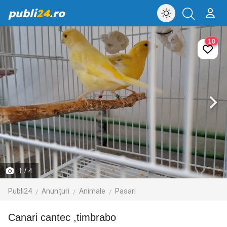
publi
24
.ro
10
1
/ 4
Publi24
Anunțuri
Animale
Pasari
Canari cantec ,timbrabo