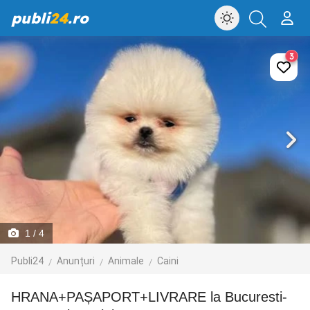
publi
24
.ro
3
1
/ 4
Publi24
Anunțuri
Animale
Caini
HRANA+PAȘAPORT+LIVRARE la Bucuresti-