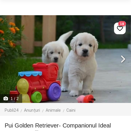
18
1
/ 2
Publi24
Anunțuri
Animale
Caini
Pui Golden Retriever- Companionul Ideal