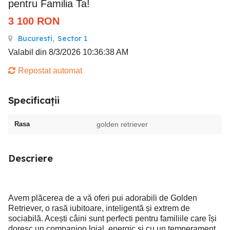
pentru Familia Ta!
3 100
RON
Bucuresti
,
Sector 1
Valabil din 8/3/2026 10:36:38 AM
Repostat automat
Specificații
Rasa
golden retriever
Descriere
Avem plăcerea de a vă oferi pui adorabili de Golden
Retriever, o rasă iubitoare, inteligentă și extrem de
sociabilă. Acești câini sunt perfecti pentru familiile care își
doresc un companion loial, energic și cu un temperament