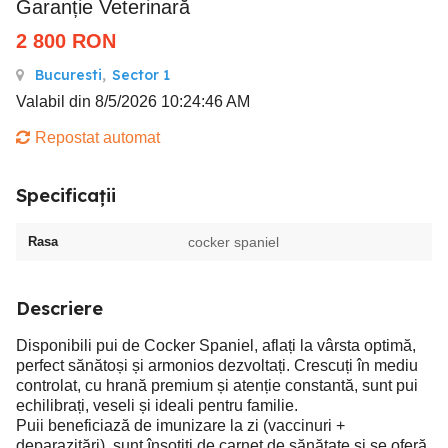
Garanție Veterinară
2 800
RON
Bucuresti
,
Sector 1
Valabil din 8/5/2026 10:24:46 AM
Repostat automat
Specificații
Rasa
cocker spaniel
Descriere
Disponibili pui de Cocker Spaniel, aflați la vârsta optimă,
perfect sănătoși și armonios dezvoltați. Crescuți în mediu
controlat, cu hrană premium și atenție constantă, sunt pui
echilibrați, veseli și ideali pentru familie.
Puii beneficiază de imunizare la zi (vaccinuri +
deparazitări), sunt însoțiți de carnet de sănătate și se oferă