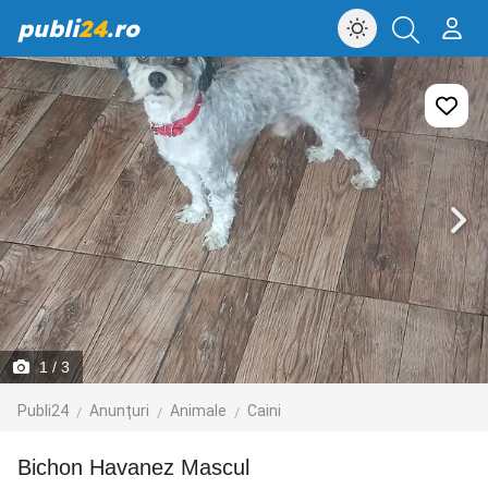
publi
24
.ro
1
/ 3
Publi24
Anunțuri
Animale
Caini
Bichon Havanez Mascul