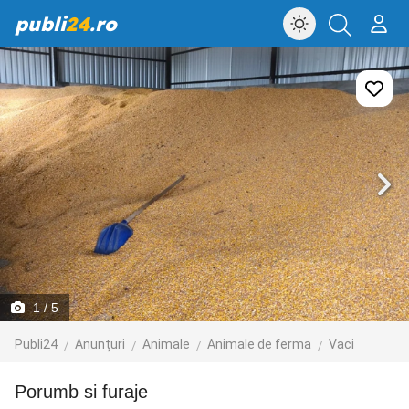
publi
24
.ro
1
/ 5
Publi24
Anunțuri
Animale
Animale de ferma
Vaci
Porumb si furaje