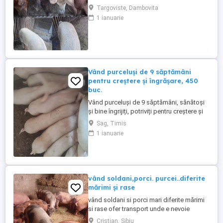
TOȚI DAR ȘI LA BUCATĂ CA URMARE A
Targoviste, Dambovita
SCHIMBĂRII DOMICILIULUI . Pozele sunt
1 ianuarie
de aproximativ 2 luni făcute . Cei care mai
sunt disponibili au mai crescut .
Vând purceluși de 9 săptămâni
pentru creștere și îngrășare, 450
buc.
Vând purceluși de 9 săptămâni, sănătoși
și bine îngrijiți, potriviți pentru creștere și
îngrășare. Sunt hrăniți corespunzător și
Sag, Timis
pot fi văzuți în localitatea Șag, județul
1 ianuarie
Timiș. Pentru detalii sunați.
vând soldani,porci. purcei..diferite
mărimi și rase
vând soldani si porci mari diferite mărimi
si rase ofer transport unde e nevoie
Cristian, Sibiu