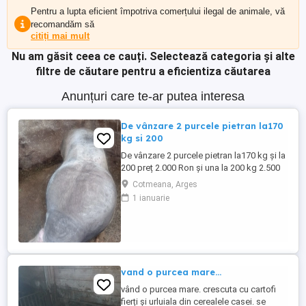
Pentru a lupta eficient împotriva comerțului ilegal de animale, vă
recomandăm să
citiți mai mult
Nu am găsit ceea ce cauți.
Selectează categoria și alte
filtre de căutare pentru a eficientiza căutarea
Anunțuri care te-ar putea interesa
De vânzare 2 purcele pietran la170
kg si 200
De vânzare 2 purcele pietran la170 kg și la
200 preț 2.000 Ron și una la 200 kg 2.500
Ron din montă artificială
Cotmeana, Arges
1 ianuarie
vand o purcea mare...
vând o purcea mare. crescuta cu cartofi
fierți și urluiala din cerealele casei. se