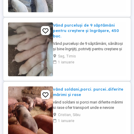
sunt disponibili au mai crescut .
Vând purceluși de 9 săptămâni
pentru creștere și îngrășare, 450
buc.
Vând purceluși de 9 săptămâni, sănătoși
și bine îngrijiți, potriviți pentru creștere și
îngrășare. Sunt hrăniți corespunzător și
Sag, Timis
pot fi văzuți în localitatea Șag, județul
1 ianuarie
Timiș. Pentru detalii sunați.
vând soldani,porci. purcei..diferite
mărimi și rase
vând soldani si porci mari diferite mărimi
si rase ofer transport unde e nevoie
Cristian, Sibiu
1 ianuarie