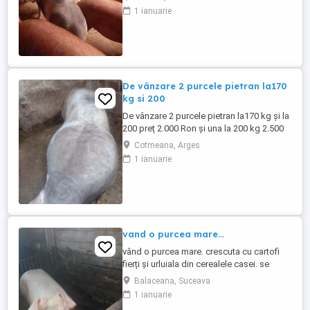
1 ianuarie
De vânzare 2 purcele pietran la170
kg si 200
De vânzare 2 purcele pietran la170 kg și la
200 preț 2.000 Ron și una la 200 kg 2.500
Ron din montă artificială
Cotmeana, Arges
1 ianuarie
vand o purcea mare...
vând o purcea mare. crescuta cu cartofi
fierți și urluiala din cerealele casei. se
poate vedea in loc Bălăceana.
Balaceana, Suceava
1 ianuarie