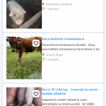
poate vedea in loc Bălăceana.
Balaceana, Suceava
1 ianuarie
Vaca baltata romaneasca
Vaca bruna romaneasca de talie , Vaca,
rasa baltata romaneasca Vaca tanara 2 ani
jumatate prima fatare Blanda , sta la
Izvoru, Arges
mulsoare Varsta 2 ani jumatate , Este
1 ianuarie
montata artificial de curand(3 luni jumate )
Buna de lapte , Blanda, sta la mulsoare, 8-
10litrii la mulsoare, se mulge dimineata si
seara Pentru ...
Porci 70-140 kg - Crescuți la curte -
SUPER OFERTA
Creștere în sistem natural la curte .
Alimentație cu Hrană uscată . SE VÂND