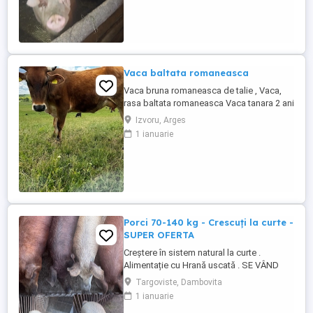
Vaca baltata romaneasca
Vaca bruna romaneasca de talie , Vaca,
rasa baltata romaneasca Vaca tanara 2 ani
jumatate prima fatare Blanda , sta la
Izvoru, Arges
mulsoare Varsta 2 ani jumatate , Este
1 ianuarie
montata artificial de curand(3 luni jumate )
Buna de lapte , Blanda, sta la mulsoare, 8-
10litrii la mulsoare, se mulge dimineata si
seara Pentru ...
Porci 70-140 kg - Crescuți la curte -
SUPER OFERTA
Creștere în sistem natural la curte .
Alimentație cu Hrană uscată . SE VÂND
TOȚI DAR ȘI LA BUCATĂ CA URMARE A
Targoviste, Dambovita
SCHIMBĂRII DOMICILIULUI . Pozele sunt
1 ianuarie
de aproximativ 2 luni făcute . Cei care mai