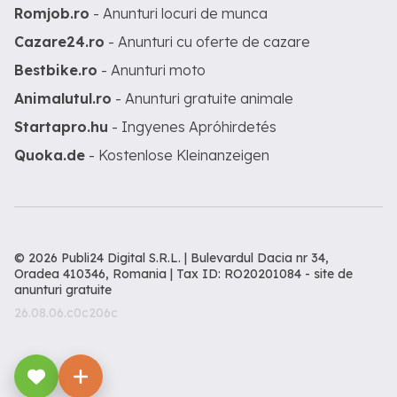
Romjob.ro
- Anunturi locuri de munca
Cazare24.ro
- Anunturi cu oferte de cazare
Bestbike.ro
- Anunturi moto
Animalutul.ro
- Anunturi gratuite animale
Startapro.hu
- Ingyenes Apróhirdetés
Quoka.de
- Kostenlose Kleinanzeigen
© 2026 Publi24 Digital S.R.L. | Bulevardul Dacia nr 34,
Oradea 410346, Romania | Tax ID: RO20201084 -
site de
anunturi gratuite
26.08.06.c0c206c