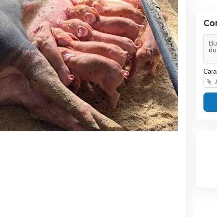
Co
Cara
A