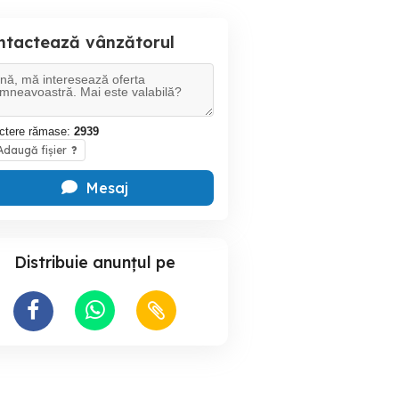
ntactează vânzătorul
ctere rămase:
2939
daugă fișier
?
Mesaj
Distribuie anunțul pe