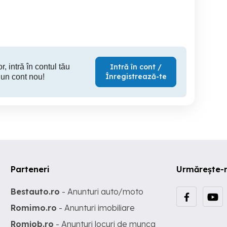
Bucecea
Cristesti
B
300 RON
600 RON
35
r, intră în contul tău
Intră în cont /
Înregistrează-te
 un cont nou!
Parteneri
Urmărește-
Bestauto.ro
- Anunturi auto/moto
Romimo.ro
- Anunturi imobiliare
Romjob.ro
- Anunturi locuri de munca