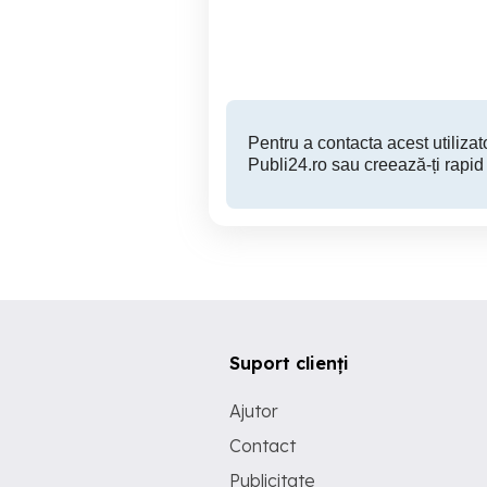
Bucecea
500 RON
Pentru a contacta acest utilizato
Publi24.ro sau creează-ți rapid
Suport clienți
Ajutor
Contact
Publicitate