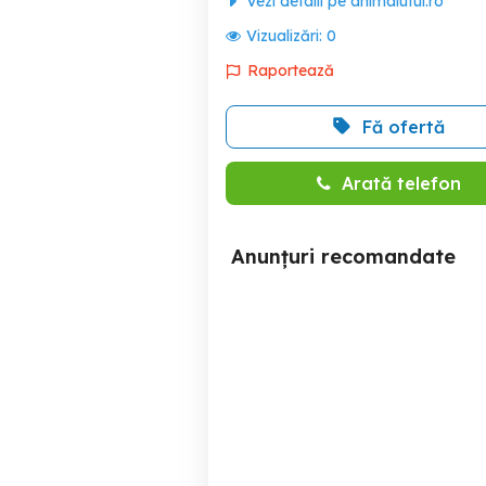
Vezi detalii pe animalutul.ro
Vizualizări:
0
Raportează
Fă ofertă
Arată telefon
Anunțuri recomandate
Vand purcei