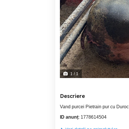
1
/ 1
Descriere
Vand purcei Pietrain pur cu Duroc
ID anunț
: 1778614504