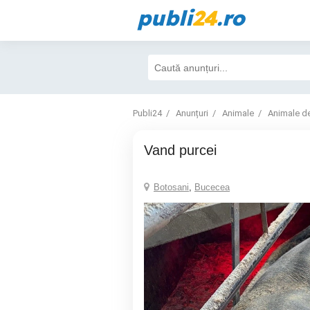
publi
24
.ro
Publi24
Anunțuri
Animale
Animale d
Vand purcei
Botosani
,
Bucecea