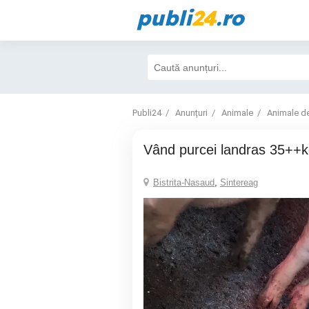
publi
24
.ro
Publi24
Anunțuri
Animale
Animale d
Vând purcei landras 35++
Bistrita-Nasaud
,
Sintereag