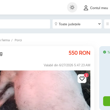
Contul meu
e ferma
Porci
550
RON
T
kg
Valabil din 6/27/2026 5:47:23 AM
1