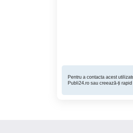
Porci de carne
Bistrita
1 RON
Pentru a contacta acest utilizato
Publi24.ro sau creează-ți rapid