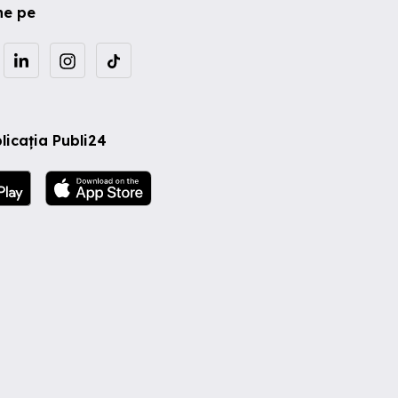
ne pe
licația Publi24