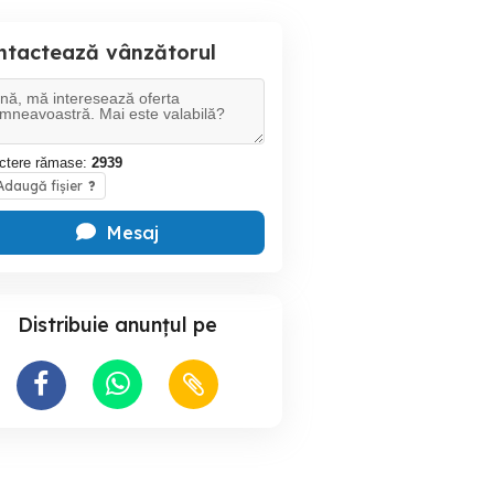
ntactează vânzătorul
ctere rămase:
2939
daugă fișier
?
Mesaj
Distribuie anunțul pe