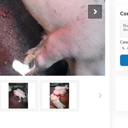
Co
Cara
A