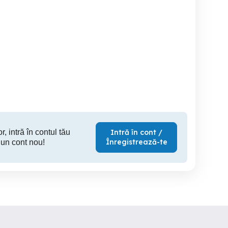
vind porci de carne
purcei landrace
Vând purce
Teaca
Sintereag
S
1 RON
380 RON
1,
r, intră în contul tău
Intră în cont /
Înregistrează-te
 un cont nou!