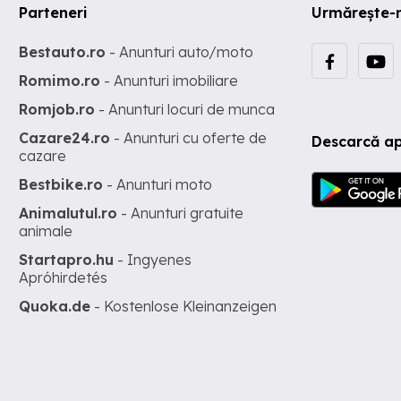
Parteneri
Urmărește-
Bestauto.ro
- Anunturi auto/moto
Romimo.ro
- Anunturi imobiliare
Romjob.ro
- Anunturi locuri de munca
Cazare24.ro
- Anunturi cu oferte de
Descarcă ap
cazare
Bestbike.ro
- Anunturi moto
Animalutul.ro
- Anunturi gratuite
animale
Startapro.hu
- Ingyenes
Apróhirdetés
Quoka.de
- Kostenlose Kleinanzeigen