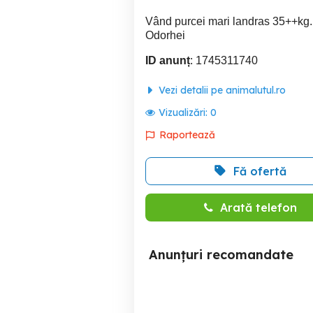
Vând purcei mari landras 35++kg.p
Odorhei
ID anunț
: 1745311740
Vezi detalii pe animalutul.ro
Vizualizări:
0
Raportează
Fă ofertă
Arată telefon
Anunțuri recomandate