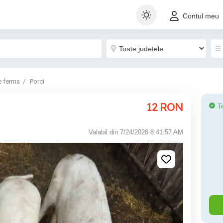
Contul meu
e ferma
Porci
12
RON
T
Valabil din 7/24/2026 8:41:57 AM