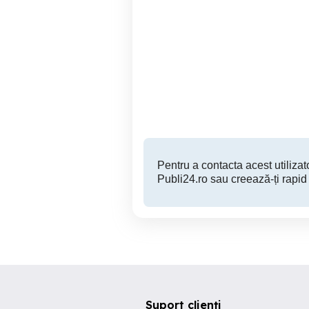
Porcii de vânzare
Nadlac
14 RON
Pentru a contacta acest utilizato
Publi24.ro sau creează-ți rapid
Suport clienți