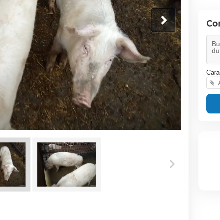
Co
Cara
A