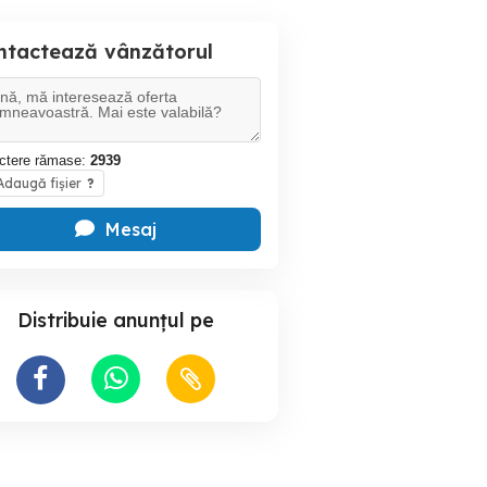
ntactează vânzătorul
ctere rămase:
2939
daugă fișier
?
Mesaj
Distribuie anunțul pe