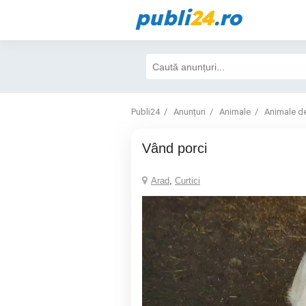
publi
24
.ro
Publi24
Anunțuri
Animale
Animale d
Vând porci
Arad
,
Curtici