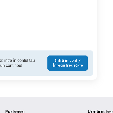
Dau porci
Vand Grasuni
2 porc
Arad
Arad
1 RON
1,000 RON
1
r, intră în contul tău
Intră în cont /
Înregistrează-te
 un cont nou!
Parteneri
Urmărește-