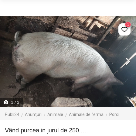
1
1
/ 3
Publi24
Anunțuri
Animale
Animale de ferma
Porci
Vând purcea in jurul de 250.....