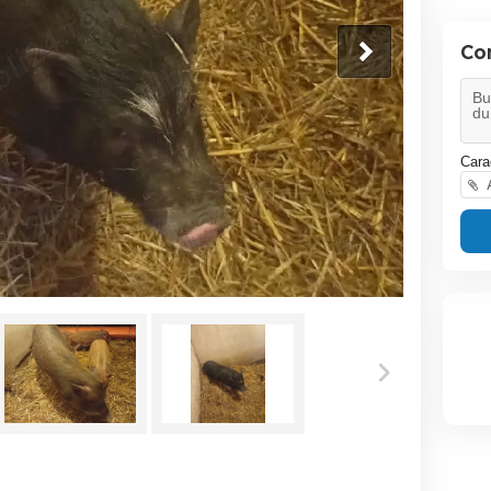
Co
Cara
A