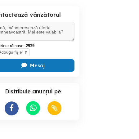
ntactează vânzătorul
ctere rămase:
2939
daugă fișier
?
Mesaj
Distribuie anunțul pe