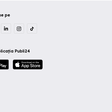
ne pe
licația Publi24