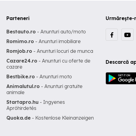
Parteneri
Urmărește-
Bestauto.ro
- Anunturi auto/moto
Romimo.ro
- Anunturi imobiliare
Romjob.ro
- Anunturi locuri de munca
Cazare24.ro
- Anunturi cu oferte de
Descarcă ap
cazare
Bestbike.ro
- Anunturi moto
Animalutul.ro
- Anunturi gratuite
animale
Startapro.hu
- Ingyenes
Apróhirdetés
Quoka.de
- Kostenlose Kleinanzeigen