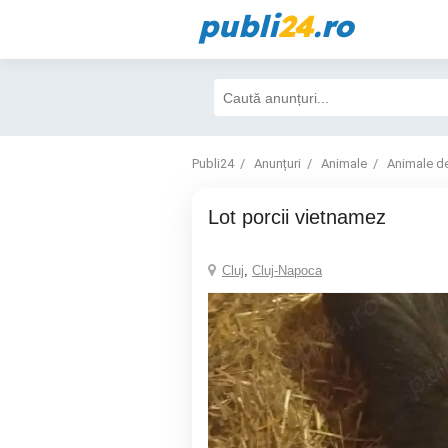
publi
24
.ro
Publi24
Anunțuri
Animale
Animale d
lot porcii vietnamez
Cluj
,
Cluj-Napoca