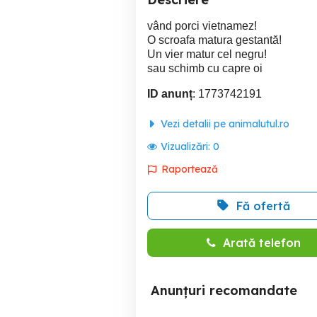
vând porci vietnamez!
O scroafa matura gestantă!
Un vier matur cel negru!
sau schimb cu capre oi
ID anunț
: 1773742191
Vezi detalii pe animalutul.ro
Vizualizări:
0
Raportează
Fă ofertă
Arată telefon
Anunțuri recomandate