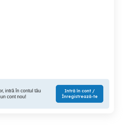
Vând scroafa de carne
de vânzare scroafă cu 6
De vanzare vier duroc,
purcei mai multe detalii la
sanatos si
telefon preț 2000 lei
cantarind
Cluj-Napoca
Cluj-Napoca
Cl
13 RON
2,000 RON
3,
r, intră în contul tău
Intră în cont /
Înregistrează-te
 un cont nou!