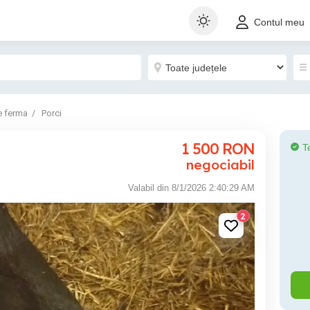
Contul meu
e ferma
Porci
1 500
RON
T
negociabil
Valabil din 8/1/2026 2:40:29 AM
2