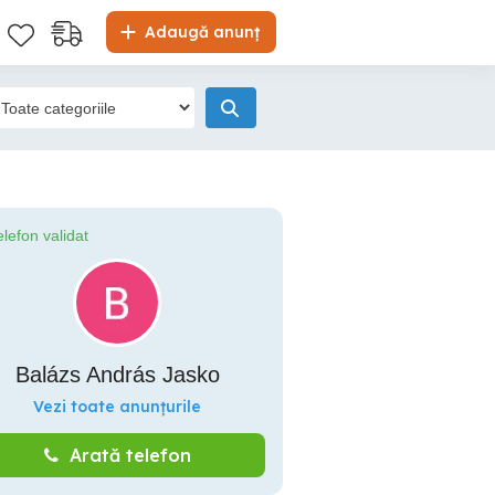
Adaugă anunț
elefon validat
Balázs András Jasko
Vezi toate anunțurile
Arată telefon