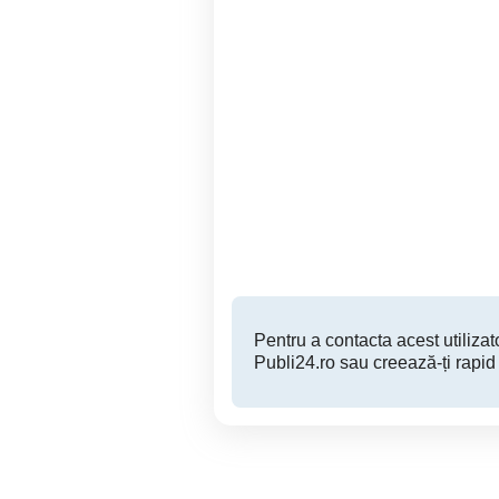
Vând porc de carne
Cluj-Napoca
13 RON
Pentru a contacta acest utilizato
Publi24.ro sau creează-ți rapid