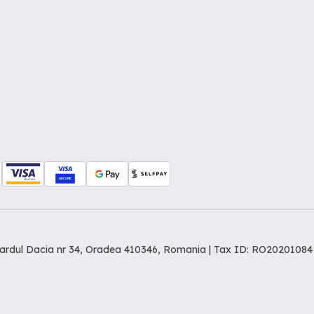
levardul Dacia nr 34, Oradea 410346, Romania | Tax ID: RO20201084