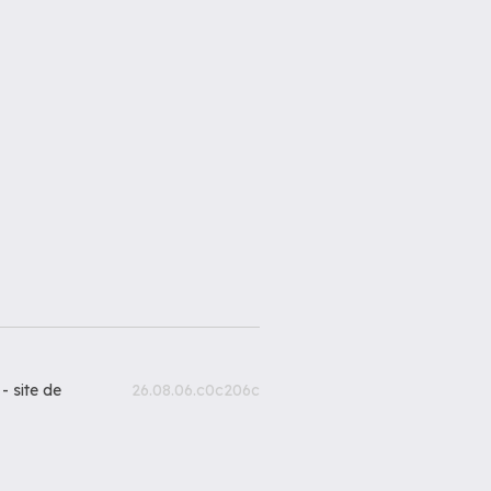
 -
site de
26.08.06.c0c206c