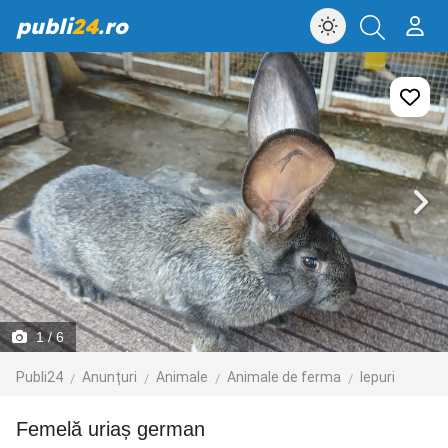
publi
24
.ro
1
/ 6
Publi24
Anunțuri
Animale
Animale de ferma
Iepuri
femelă uriaș german