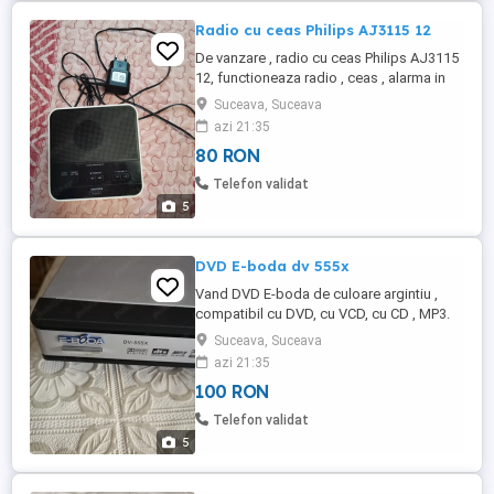
Radio cu ceas Philips AJ3115 12
De vanzare , radio cu ceas Philips AJ3115
12, functioneaza radio , ceas , alarma in
stare foarte buna . Pentru mai mute detali
Suceava, Suceava
lasati mesaj.
azi 21:35
80 RON
Telefon validat
5
DVD E-boda dv 555x
Vand DVD E-boda de culoare argintiu ,
compatibil cu DVD, cu VCD, cu CD , MP3.
Suceava, Suceava
azi 21:35
100 RON
Telefon validat
5