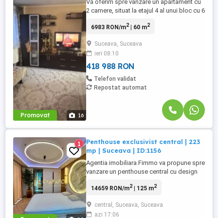
Vă oferim spre vânzare un apartament cu
2 camere, situat la etajul 4 al unui bloc cu 6
etaje, în zona Obcine, o locație excelentă,
2
2
6983 RON/m
| 60 m
aproape de școli, grădinițe, biserică, Lidl,
Metro și diverse puncte de interes. Detalii
Suceava, Suceava
apartament: Suprafață utilă: 60 mp, 2
ieri 08:10
camere spațioase, mobilat la standarde
moderne, ...
418 988 RON
Telefon validat
Repostat automat
Promovat
16
Penthouse exclusivist central | 223
1
mp | Suceava | ID:1156
Agentia imobiliara Fimmo va propune spre
vanzare un penthouse central cu design
arhitectural exclusivist, situat la etajul 3 al
2
2
14659 RON/m
| 125 m
unui imobil boutique. Construit in 2023 si
gandit ca un spatiu unitar, acest
central, Suceava, Suceava
penthouse se distinge prin design definit
azi 17:06
cu precizie, proportii corect calibrate si un