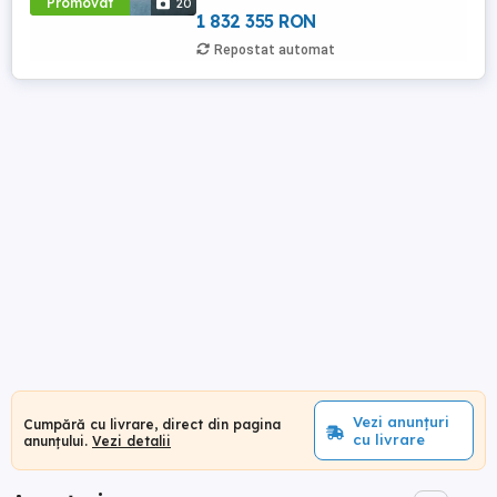
Promovat
20
echilibru ...
1 832 355 RON
Repostat automat
Vezi anunțuri
Cumpără cu livrare, direct din pagina
cu livrare
anunțului.
Vezi detalii