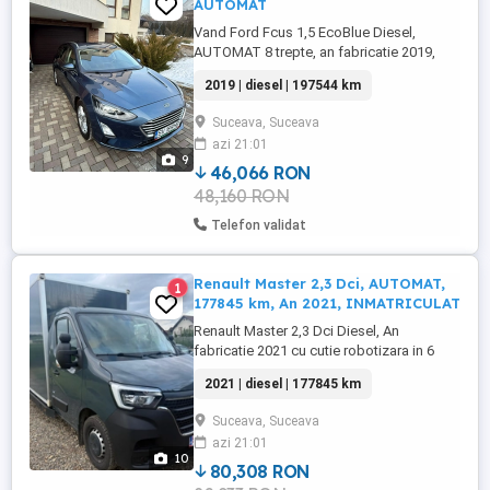
AUTOMAT
Vand Ford Fcus 1,5 EcoBlue Diesel,
AUTOMAT 8 trepte, an fabricatie 2019,
recent inscris, import Belgia. Masina se
2019 | diesel | 197544 km
prezinta intr-o stare tehnica si estetica
excelenta, km certificati 191484. Pret usor
Suceava, Suceava
negociabil 9750 Euro
azi 21:01
9
46,066 RON
48,160 RON
Telefon validat
Renault Master 2,3 Dci, AUTOMAT,
1
177845 km, An 2021, INMATRICULAT
Renault Master 2,3 Dci Diesel, An
fabricatie 2021 cu cutie robotizara in 6
trepte (extrem de fiabila si comoda,
2021 | diesel | 177845 km
intretinere minima). Masina este executata
pe comanda si are urmatoarele dotari:
Suceava, Suceava
geamuri si oglinzi electrice si incalzite,
azi 21:01
senzori de ploaie si lumini, aer
10
conditionat, tapiserie piele ecologica, ...
80,308 RON