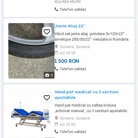
82,933 RON
Telefon validat
Jante Aliaj 22"
Vând set jante aliaj -prindere 5×120×22" -
anvelope 285/30/22" -nerulate in România.
Suceava, Suceava
azi 20:58
1 500 RON
Telefon validat
5
Vand pat medical cu 3 sectiuni
ajustabile
Vand pat medical cu saltea inclusa
,actionat manual , cu 3 sectiuni ajustabile .
Patul este complet echipat cu saltea
Suceava, Suceava
,laterale de siguranta si suport pentru
azi 20:50
perfuzii. Aceste produse sunt in garantie
Telefon validat
si arata impecabil pentru ca au fost