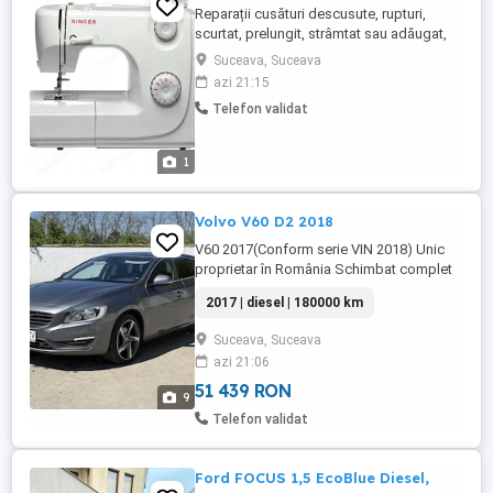
Reparații cusături descusute, rupturi,
scurtat, prelungit, strâmtat sau adăugat,
cusut nasturi , fermuarele, nasturi și
Suceava, Suceava
materialele pentru reparații ale clientului,
azi 21:15
rochii, fuste, pulovere, pantaloni, cămăși.
Telefon validat
1
Volvo V60 D2 2018
V60 2017(Conform serie VIN 2018) Unic
proprietar în România Schimbat complet
kit ambreiaj, volanta etc Recent schimbate
2017 | diesel | 180000 km
amortizoare fața + flanșe 2 seturi de roți
iarna vara ambele noi -Bord digital -
Suceava, Suceava
Parbriz incalzi - City safety - Incalzire
azi 21:06
scaune
51 439 RON
9
Telefon validat
Ford FOCUS 1,5 EcoBlue Diesel,