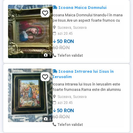
Icoana Maica Domnului
Icoana Maica Domnului tinandu-l în mana
pe Iisus.Are un aspect foarte frumos cu
gravura.
Suceava, Suceava
azi 20:45
50 RON
60 RON
1
Telefon validat
Icoana Intrarea lui Iisus în
Ierusalim
Icoana Intrarea lui Iisus în Ierusalim este
foarte frumoasa.Rama este din aluminiu
pe un fond negru.
Suceava, Suceava
azi 20:45
50 RON
60 RON
1
Telefon validat