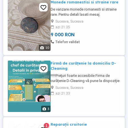
Monede romanestisi si straine rare
De vanzare monede romanesti si straine
rare. Pentru detali lasati mesaj.
Suceava, Suceava
azi 21:35
9 000 RON
Telefon validat
10
Firmă de curățenie la domiciliu D-
Cleaning
‼️‼️‼️Preţuri foarte accesibile Firma de
curățenie D-Cleaning vă pune la dispoziţie
servicii de curățenie la domiciliu în tot
Suceava, Suceava
JUDEŢUL SUCEAVA şi nu numai!! Firma D-
azi 21:33
Cleaning vă oferă : *servicii de curățenie
atât în INTERIOR ,cât şi în EXTERIOR
(curățenie de întreţinere,generală, după
3
constructor, după ...
Reparații croitorie
1