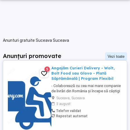
Anunturi gratuite Suceava Suceava
Anunțuri promovate
Vezi toate
Angajăm Curieri Delivery - Wolt,
5
Bolt Food sau Glovo - Plată
Săptămânală | Program Flexibil
- Colaborează cu cea mai mare companie
de livrări din România și începe să câștigi
rapid! - Cerințe: Minim 18 ani Mijloc de
Suceava, Suceava
transport propriu (mașină, scuter,
3 august
motocicletă sau bicicletă) Telefon mobil
Telefon validat
cu acces la internet - Ce oferim: Plată
Repostat automat
săptămânală, fără întârzieri Bonusuri
atractive ...