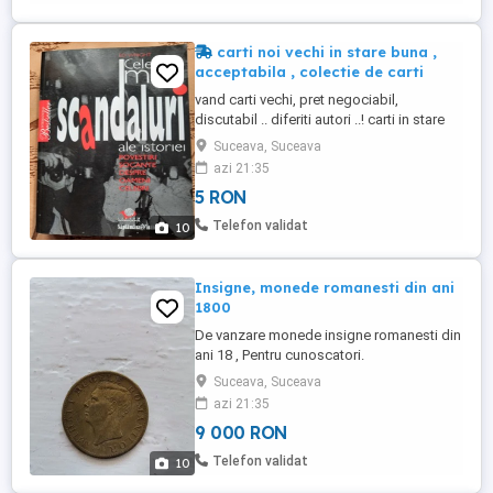
carti noi vechi in stare buna ,
acceptabila , colectie de carti
vand carti vechi, pret negociabil,
discutabil .. diferiti autori ..! carti in stare
buna.
Suceava, Suceava
azi 21:35
5 RON
Telefon validat
10
Insigne, monede romanesti din ani
1800
De vanzare monede insigne romanesti din
ani 18 , Pentru cunoscatori.
Suceava, Suceava
azi 21:35
9 000 RON
Telefon validat
10