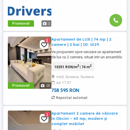
Promovat
1
Apartament de LUX | 74 mp | 2
2
camere | 2 bai | ID: 1529
Va propunem spre vanzare un apartament
de lux cu 2 camere, situat intr-un ansamblu
rezidential nou, modern si atent proiectat
2
2
10251 RON/m
| 74 m
pentru cei care apreciaza eleganta,
calitatea si confortul urban. O locuinta
nord, Suceava, Suceava
spectaculoasa, cu o suprafata utila de 75
azi 17:07
mp, ce combina perfect designul
Promovat
15
contemporan cu functionalitatea, ...
758 595 RON
Repostat automat
Apartament 2 camere de vânzare
1
în Obcini – 60 mp, modern și
complet mobilat