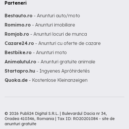
Parteneri
Bestauto.ro
- Anunturi auto/moto
Romimo.ro
- Anunturi imobiliare
Romjob.ro
- Anunturi locuri de munca
Cazare24.ro
- Anunturi cu oferte de cazare
Bestbike.ro
- Anunturi moto
Animalutul.ro
- Anunturi gratuite animale
Startapro.hu
- Ingyenes Apróhirdetés
Quoka.de
- Kostenlose Kleinanzeigen
© 2026 Publi24 Digital S.R.L. | Bulevardul Dacia nr 34,
Oradea 410346, Romania | Tax ID: RO20201084 -
site de
anunturi gratuite