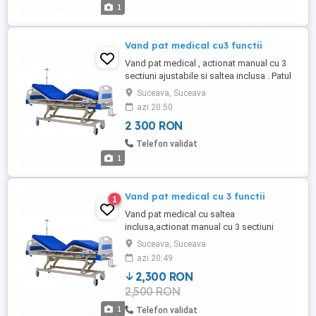
folosite foarte putin timp . Pretul este de
1
2300 ron . Vand ...
Vand pat medical cu3 functii
Vand pat medical , actionat manual cu 3
sectiuni ajustabile si saltea inclusa . Patul
este complect echipat cu laterale de
Suceava, Suceava
siguranta , suport pentru perfuzii si saltea.
azi 20:50
Patul si salteaua sunt in garantie , si intr-o
2 300 RON
stare impecabila deoarece au fost
folosite foarte putin timp. Pretul este 2300
Telefon validat
ron. Vand ...
1
Vand pat medical cu 3 functii
1
Vand pat medical cu saltea
inclusa,actionat manual cu 3 sectiuni
ajustabile. Patul este complet echipat cu
Suceava, Suceava
saltea, laterale de siguranta si suport
azi 20:49
pentru perfuzii. Aceste produse sunt in
2,300 RON
garantie si intr-o stare impecabila
2,500 RON
deoarece au fost folosite foarte putin
timp. Pretul este de 2300 ron. Vand ...
1
Telefon validat