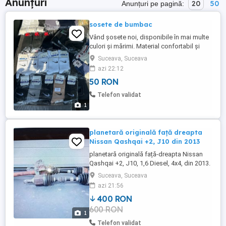
Anunțuri
20
50
Anunțuri pe pagină:
sosete de bumbac
Vând șosete noi, disponibile în mai multe
culori și mărimi. Material confortabil și
rezistent Potrivite pentru purtare zilnică,
Suceava, Suceava
serviciu sau sport Mărimi disponibile: 39
azi 22:12
46 (sau completează cu mărimile tale)
50 RON
Culori: alb, negru, gri (sau cele
disponibile) Preț: 5___ lei pereche
Telefon validat
Reduceri la ...
1
planetară originală față dreapta
Nissan Qashqai +2, J10 din 2013
planetară originală față-dreapta Nissan
Qashqai +2, J10, 1,6 Diesel, 4x4, din 2013.
Suceava, Suceava
azi 21:56
400 RON
600 RON
1
Telefon validat