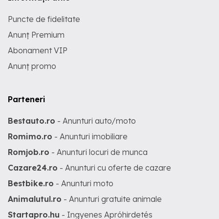
Puncte de fidelitate
Anunț Premium
Abonament VIP
Anunț promo
Parteneri
Bestauto.ro
- Anunturi auto/moto
Romimo.ro
- Anunturi imobiliare
Romjob.ro
- Anunturi locuri de munca
Cazare24.ro
- Anunturi cu oferte de cazare
Bestbike.ro
- Anunturi moto
Animalutul.ro
- Anunturi gratuite animale
Startapro.hu
- Ingyenes Apróhirdetés