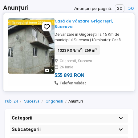
Anunțuri
20
50
Anunțuri pe pagină:
Casă de vânzare Grigorești,
Suceava
De vânzare în Grigorești, la 15 Km de
municipiul Suceava (18 minute): Casă
nefinalizată (la roșu) P+1+M, cu amprenta
2
2
1323 RON/m
| 269 m
la sol de 87 mp. Structură parter: Living,
Bucătărie, Baie, Hol, Scară acces etaj
Grigoresti, Suceava
Structură etaj: 3 Dormitoare, Baie, Hol, 2
26 iunie
Balcoane Amplasată într-o zonă foarte
5
liniștită; Teren ...
355 892 RON
Telefon validat
Publi24
Suceava
Grigoresti
Anunturi
Categorii
Subcategorii