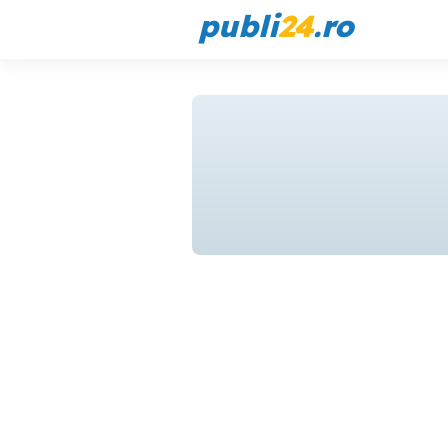
publi
24
.ro