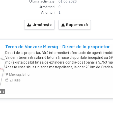
Ultima activitate
01.06.2026
Urmăritori
0
Anunțuri
1
Urmărește
Raportează
Teren de Vanzare Miersig - Direct de la proprietar
Direct de la proprietar, fără intermedieri efectuate de agenți imobili
Vindem teren intravilan, 6 loturi rămase disponibile, începând cu 6
mp (exista posibilitatea de extindere contra-cost până la 5.763 mp
Acesta este situat in zona metropolitana, la doar 20 km de Oradea
comuna Husasau de Tinca, sat Miersig, jud Bihor. - teren intravilan 
Miersig, Bihor
suprafata de la 699 mp (pana la 5763 mp) - front stradal incepand 
21 iulie
12,6 ml (pana la 105,47 ml) - 20 km distanța de Oradea - 300 m dis
de Balta Miersig - utilități: apa și curent la stradă - preț 18 euro mp 
începând de la 12.582 euro - se accepta și vânzarea pe parcele de
1
minim 699 mp pentru a menține frontul stradal minim legal, neces
construcției unei case Terenul este situat in zona de case, in
vecinătate nu au întârziat sa apăra case de vacanta si dispune de
front stradal extrem de generos. Accesul se face usor din centrul