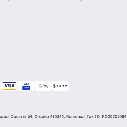
levardul Dacia nr 34, Oradea 410346, Romania | Tax ID: RO20201084