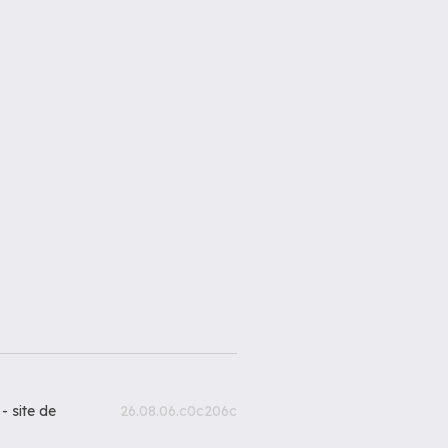
 -
site de
26.08.06.c0c206c