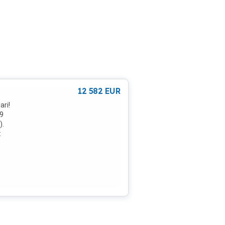
12 582
EUR
ari!
99
).
:
-
de la
tanța
-
ar
 un