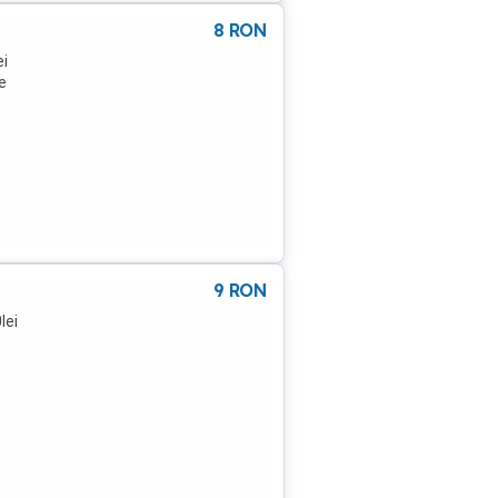
8
RON
ei
e
9
RON
lei