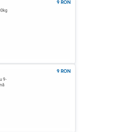
9
RON
80kg
9
RON
u 9-
onă