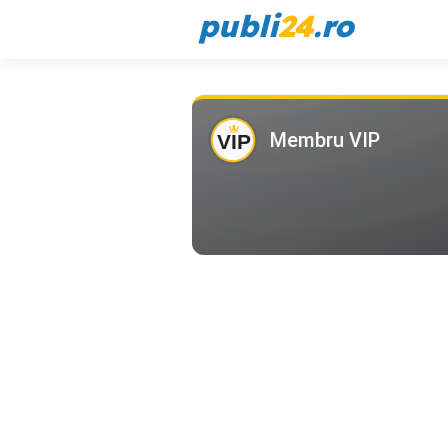
publi
24
.ro
Membru VIP