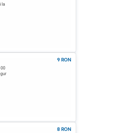
 la
9
RON
100
igur
8
RON