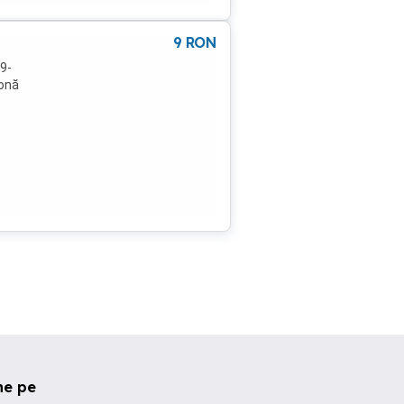
9
RON
 9-
zonă
ne pe