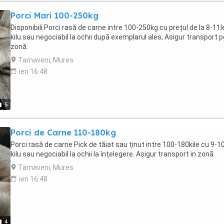
Porci Mari 100-250kg
Disponibili Porci rasă de carne intre 100-250kg cu prețul de la 8-11l
kilu sau negociabil la ochii după exemplarul ales, Asigur transport p
zonă.
Tarnaveni, Mures
ieri 16:48
5
Porci de Carne 110-180kg
Porci rasă de carne Pick de tăiat sau ținut intre 100-180kile cu 9-10
kilu sau negociabil la ochii la înțelegere. Asigur transport in zonă
Tarnaveni, Mures
ieri 16:48
4