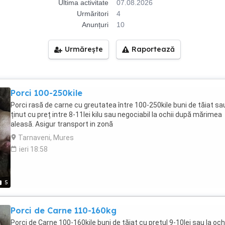
Ultima activitate
07.08.2026
Urmăritori
4
Anunțuri
10
Urmărește
Raportează
Porci 100-250kile
Porci rasă de carne cu greutatea între 100-250kile buni de tăiat sa
ținut cu preț intre 8-11lei kilu sau negociabil la ochii după mărimea
aleasă. Asigur transport in zonă
Tarnaveni, Mures
ieri 18:58
5
Porci de Carne 110-160kg
Porci de Carne 100-160kile buni de tăiat cu prețul 9-10lei sau la ochi