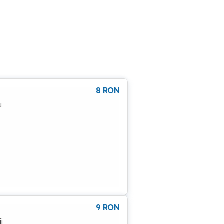
8
RON
u
9
RON
i