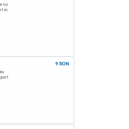
le cu
rt in
9
RON
sau
sport