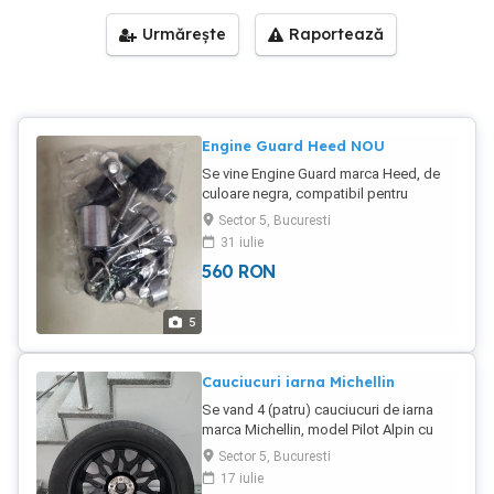
Urmărește
Raportează
Engine Guard Heed NOU
Se vine Engine Guard marca Heed, de
culoare negra, compatibil pentru
motocicletele BMW F800 GS si F900
Sector 5, Bucuresti
GS. Contine brosura cu instructiuni in
31 iulie
limba poloneza si engleza. Produsul
560
RON
este NOU si a fost desigilat doar pentru
a-i fi facute FOTOGRAFII.
5
Cauciucuri iarna Michellin
Se vand 4 (patru) cauciucuri de iarna
marca Michellin, model Pilot Alpin cu
dimensiunile 235/50 R20. Sunt anvelope
Sector 5, Bucuresti
cu tot cu jenti, cu sigla MAZDA,
17 iulie
cumparate de noi din reprezentanta