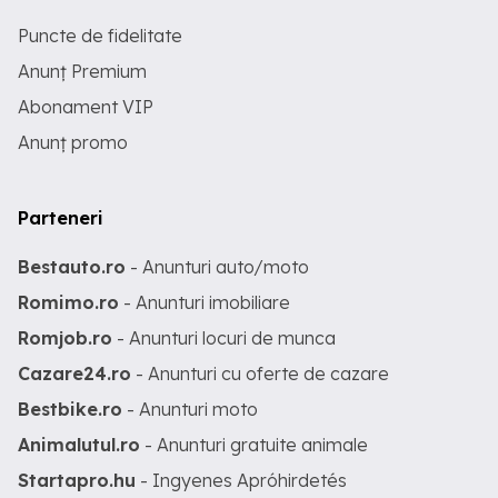
Puncte de fidelitate
Anunț Premium
Abonament VIP
Anunț promo
Parteneri
Bestauto.ro
- Anunturi auto/moto
Romimo.ro
- Anunturi imobiliare
Romjob.ro
- Anunturi locuri de munca
Cazare24.ro
- Anunturi cu oferte de cazare
Bestbike.ro
- Anunturi moto
Animalutul.ro
- Anunturi gratuite animale
Startapro.hu
- Ingyenes Apróhirdetés