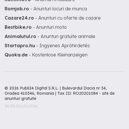
Romjob.ro
- Anunturi locuri de munca
Cazare24.ro
- Anunturi cu oferte de cazare
Bestbike.ro
- Anunturi moto
Animalutul.ro
- Anunturi gratuite animale
Startapro.hu
- Ingyenes Apróhirdetés
Quoka.de
- Kostenlose Kleinanzeigen
© 2026 Publi24 Digital S.R.L. | Bulevardul Dacia nr 34,
Oradea 410346, Romania | Tax ID: RO20201084 -
site de
anunturi gratuite
26.08.06.c0c206c