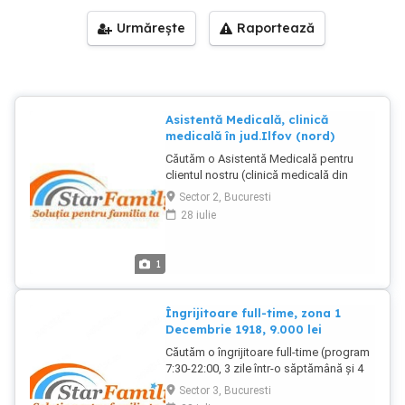
Urmărește
Raportează
Asistentă Medicală, clinică
medicală în jud.Ilfov (nord)
Căutăm o Asistentă Medicală pentru
clientul nostru (clinică medicală din
jud.Ilfov-zona nord - cu acces direct, în
Sector 2, Bucuresti
30 minute cu autobuzul, de la stația
28 iulie
Bucur Obor sau Piața Presei Libere), în
următoarele condiții: Responsabilități: -
se integrează în echipa medicală și își
1
însușește activitățile de organizare
zilnică în cadrul echipei; - recoltează
analize de sânge la adulți și copii,
Îngrijitoare full-time, zona 1
sterilizare, EKG, administrează
Decembrie 1918, 9.000 lei
medicație intravenos și intramuscular; -
Căutăm o îngrijitoare full-time (program
are responsabilități pentru îngrijirea
7:30-22:00, 3 zile într-o săptămână și 4
curentă și supravegherea pacientului, în
zile în săptămâna următoare, inclusiv
relația de colaborare cu medicul; -
Sector 3, Bucuresti
sărbători legale) pentru o doamnă de 38
respectă și efectuează protocoalele