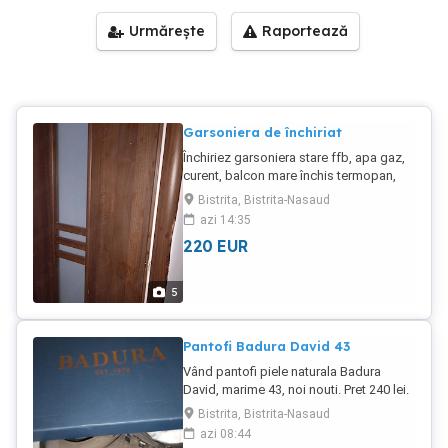
Urmărește
Raportează
Garsoniera de închiriat
Închiriez garsoniera stare ffb, apa gaz,
curent, balcon mare închis termopan,
debara, contorizat tot, gresie, parchet
Bistrita, Bistrita-Nasaud
loc de parcare cu abonament. Instalații
azi 14:35
noi, centrala. Mobillat canapea
220
EUR
extensibila, dulap, mobilier bucătărie,
perdea, covor, etc. Mașină de spălat,
frigider, aragaz. TV. Pret 220 euro, și
5
garanție 2000 lei. Zonă fb, aproape de
magazine, biserica, stație auto,
farmacie, etc. Nu închiriez la familie cu
Pantofi Badura David 43
copii. Închiriez si pe zi, pe termen scurt.
Vând pantofi piele naturala Badura
mediu, sau lung.
David, marime 43, noi nouti. Pret 240 lei.
Poze reale. Trimit e ruta Bistrița Cluj.
Bistrita, Bistrita-Nasaud
Atât.
azi 08:44