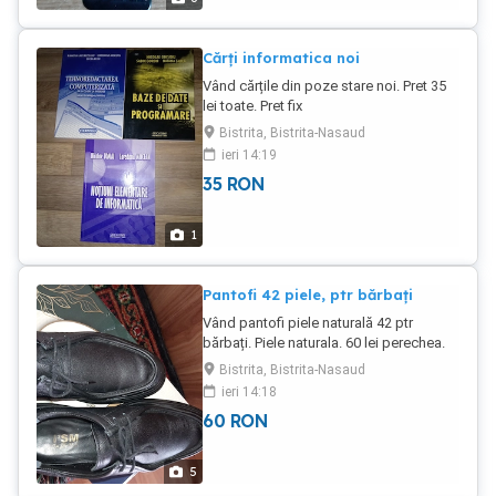
Cărți informatica noi
Vând cărțile din poze stare noi. Pret 35
lei toate. Pret fix
Bistrita, Bistrita-Nasaud
ieri 14:19
35
RON
1
Pantofi 42 piele, ptr bărbați
Vând pantofi piele naturală 42 ptr
bărbați. Piele naturala. 60 lei perechea.
Bistrita, Bistrita-Nasaud
ieri 14:18
60
RON
5