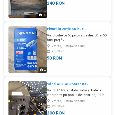
240
RON
5
Pixuri la cutie 50 buc
Vând cutie cu 50 pixuri albastru. 50 lei 50
buc, preț fix.
Bistrita, Bistrita-Nasaud
azi 08:44
50
RON
3
Vând UPS UPSKstar nou
Vând UPSKstar stabilizator și baterie
incorporat ptr șocuri de tensiune, util la
domiciliu ptr sistem de supraveghere
Bistrita, Bistrita-Nasaud
video, laptop, PC, frigidere, etc. Este noi.
azi 08:44
Pret 200 lei fix. Nu neg. Poze reale.
200
RON