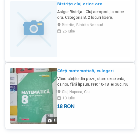
Bistrița cluj orice ora
Asigur Bistrița-- Cluj aeroport, la orice
ora. Categoria B. 2 locuri libere,
portbagaj mediu liber. Ford focus. Ofer
Bistrita, Bistrita-Nasaud
solicit maxima seriozitate. Ai avion? Nu
26 iulie
ai cu ce merge? Ai un medic, o urgenta?
Ai pachete, piese auto? Preț la
înțelegere.
Cărți matematică, culegeri
Vând cărțile din poze, stare excelenta,
ca noi, fără lipsuri. Pret 10-18 lei buc. Nu
trimit.
Cluj-Napoca, Cluj
13 iulie
18
RON
5