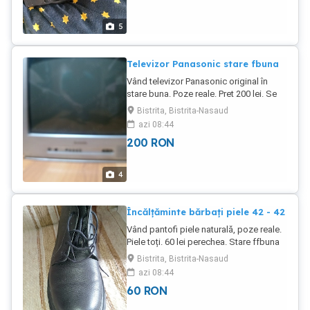
5
Televizor Panasonic stare fbuna
Vând televizor Panasonic original în
stare buna. Poze reale. Pret 200 lei. Se
vede în Bistrița, funcțional absolut
Bistrita, Bistrita-Nasaud
perfect.
azi 08:44
200
RON
4
Încălțăminte bărbați piele 42 - 42
Vând pantofi piele naturală, poze reale.
Piele toți. 60 lei perechea. Stare ffbuna
Bistrita, Bistrita-Nasaud
azi 08:44
60
RON