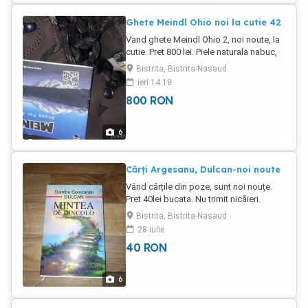
Ghete Meindl Ohio noi la cutie 42
Vand ghete Meindl Ohio 2, noi noute, la
cutie. Pret 800 lei. Piele naturala nabuc,
Brown, talpa Vibram. Calitate deosebita,
Bistrita, Bistrita-Nasaud
made in Germania. Mai multe poze la
ieri 14:18
cerere pe wtsp. Trimit dar rog
800
RON
seriozitate.
6
Cărți Argesanu, Dulcan-noi noute
Vând cărțile din poze, sunt noi nouțe.
Pret 40lei bucata. Nu trimit nicăieri.
Bistrita, Bistrita-Nasaud
28 iulie
40
RON
6