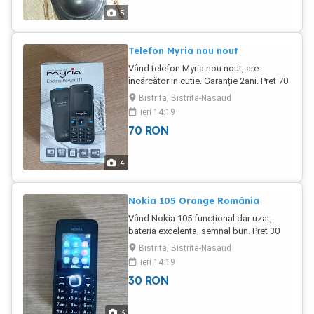
5
Telefon Myria nou nout
Vând telefon Myria nou nout, are
încărcător in cutie. Garanție 2ani. Pret 70
lei fix. Nu neg prețul. Poze reale.
Bistrita, Bistrita-Nasaud
ieri 14:19
70
RON
4
Nokia 105 Orange România
Vând Nokia 105 funcțional dar uzat,
bateria excelenta, semnal bun. Pret 30
lei.
Bistrita, Bistrita-Nasaud
ieri 14:19
30
RON
3