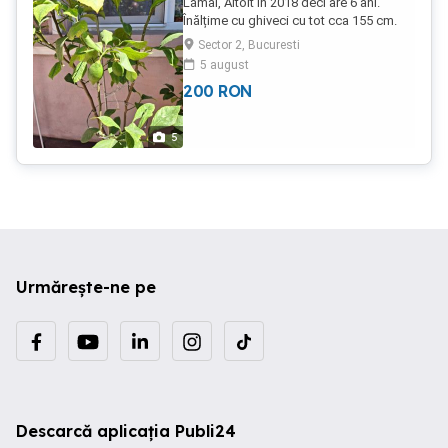
Lămâi, Altoit in 2018 deci are 6 ani.
Înălțime cu ghiveci cu tot cca 155 cm.
Ghiveci 19l gri de buna calitate cu tava .
Sector 2, Bucuresti
Locația actuala Racari, Dambovita. 200
5 august
ron
200
RON
5
Urmărește-ne pe
Descarcă aplicația Publi24