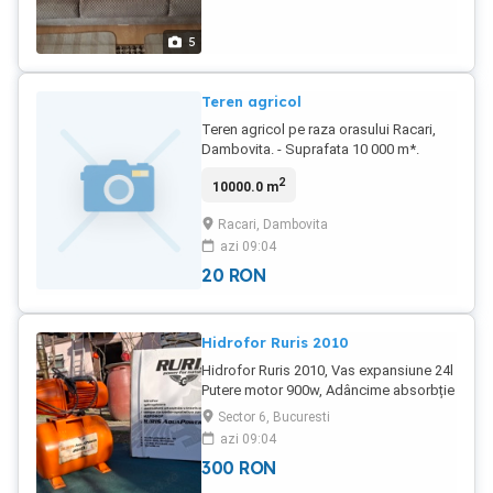
5
Teren agricol
Teren agricol pe raza orasului Racari,
Dambovita. - Suprafata 10 000 m*.
Tarlaua 54 2 parcela 22 - Suprafata 7500
2
10000.0 m
m* Tarla 54 3 parcela 44
Racari, Dambovita
azi 09:04
20
RON
Hidrofor Ruris 2010
Hidrofor Ruris 2010, Vas expansiune 24l
Putere motor 900w, Adâncime absorbție
9m, Înălțime refulare 50m. Anexe:
Sector 6, Bucuresti
Robinet 1" Supapa sens Cot 90* , 1"
azi 09:04
bronz Racord 1" pvc, Teava 1" Cot 90*
300
RON
de 1" ptr teava pvc 1" Preț 300 lei
Locație hidrofor: Racari, Dambovita.