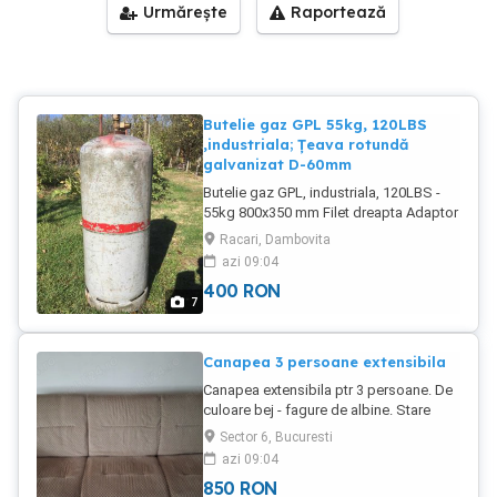
Urmărește
Raportează
Butelie gaz GPL 55kg, 120LBS
,industriala; Țeava rotundă
galvanizat D-60mm
Butelie gaz GPL, industriala, 120LBS -
55kg 800x350 mm Filet dreapta Adaptor
dreapta-stânga. 1 buc. 400lei Țeava
Racari, Dambovita
rotundă galvanizata 60mm x 4mm x
azi 09:04
1950mm 14 buc. - 50lei buc
400
RON
7
Canapea 3 persoane extensibila
Canapea extensibila ptr 3 persoane. De
culoare bej - fagure de albine. Stare
foarte bună. Dotata cu lada depozitare.
Sector 6, Bucuresti
azi 09:04
850
RON