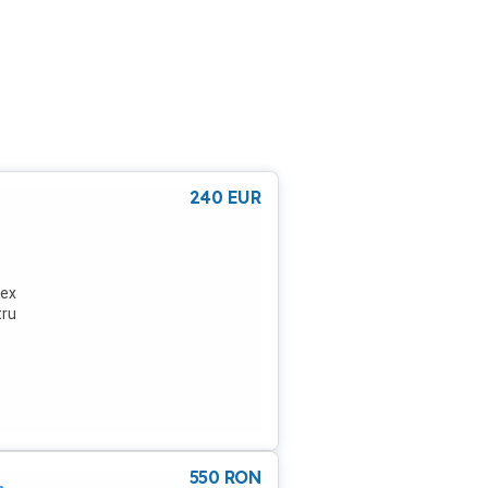
240
EUR
lex
tru
550
RON
,