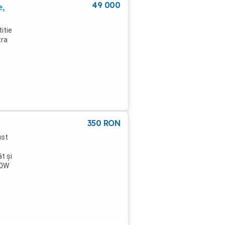
49 000
e,
itie
tra
350
RON
ust
t și
00W
ogic
 AUX
arte
ect,