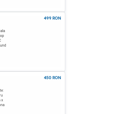
499
RON
eala
top
C
pund
am si
doar
450
RON
te:
ru
 x
ona