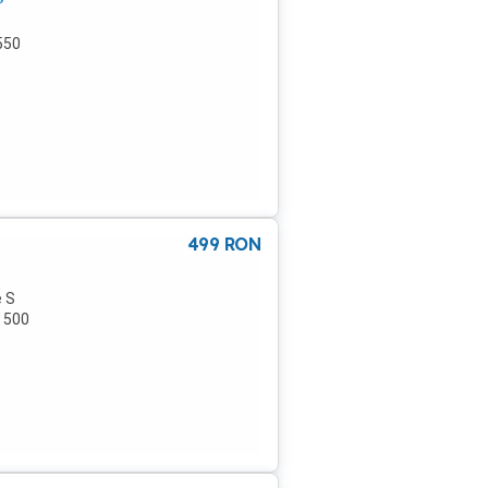
 550
499
RON
e S
t 500