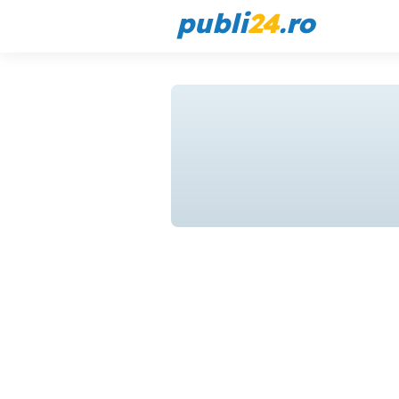
publi
24
.ro