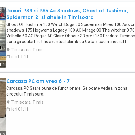
fără "fâșâit".Sunetul este clar, detaliat și foarte plăcut, specific
Jocuri PS4 si PS5 Ac Shadows, Ghost of Tushima,
legendarului brand japonez.Estetic arată foarte bine (prezintă doa
urme normale și fine de utilizare). Poze reale atașate. La cerere pe
Spiderman 2, si altele in Timisoara
watsap pot oferi video.In Timișoara (zona Calea Girocului).
Ghost Of Tushima 150 Watch Dogs 50 Spiderman Miles 100 Ass c
shadows 175 Hogwarts Legacy 100 AC Mirage 80 The witcher 3 70
Valhalla 60 AC Rogue 60 Claire Obscur 33 pret 150 Predare Timiso
zona girocului Pret fix.eventual skimb cu Geta 5 sau minecraft.
Timisoara, Timis
ieri 01:11
1
Carcasa PC am vreo 6 - 7
Carcasa PC Stare buna de functionare. Se poate vedea in zona
girocului TImisoara.
Timisoara, Timis
ieri 01:11
2