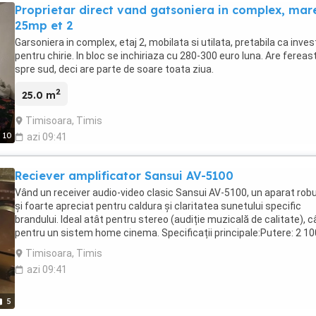
Proprietar direct vand gatsoniera in complex, mar
25mp et 2
Garsoniera in complex, etaj 2, mobilata si utilata, pretabila ca invest
pentru chirie. In bloc se inchiriaza cu 280-300 euro luna. Are fereas
spre sud, deci are parte de soare toata ziua.
2
25.0 m
Timisoara, Timis
10
azi 09:41
Reciever amplificator Sansui AV-5100
Vând un receiver audio-video clasic Sansui AV-5100, un aparat rob
și foarte apreciat pentru caldura și claritatea sunetului specific
brandului. Ideal atât pentru stereo (audiție muzicală de calitate), câ
pentru un sistem home cinema. Specificații principale:Putere: 2 1
în modul stereo (sunet puternic și dinamic).Procesare: Dolby Pro L
Timisoara, Timis
Surround inclus.Conectivitate: Intrări multiple pentru CD, Tape, TV,
azi 09:41
și intrare dedicată Phono (pentru conectarea directă a unui pick-
up).Impedanță: Suportă boxe de 8 - 16 ohm.Radio: Tuner AM FM fo
sensibil și stabil.Stare tehnică și estetică:Aparatul funcționează
5
absolut impecabil, toate butoanele și potențiometrele răspund cor