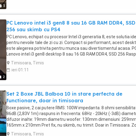
3
PC Lenovo intel i3 gen8 8 sau 16 GB RAM DDR4, SSD
256 sau skimb cu PS4
PC Lenovo, echipat cu procesor Intel i3 generatia 8, este solutia id
pentru nevoile tale de zi cu zi. Compact si performant, acest desk
este alegerea potrivita pentru munca sau divertismentul acasa. P
Lenovo intel i3 gen8 desktop 8 sau 16 GB RAM DDR4, SSD 256 Ras
la telefon sau watsap, dar pe olx intru foarte rar. Pret fix 500 cu 8 r
Timisoara, Timis
600 cu 16rami. Sau schimb cu PS4. Am mai multe bucati. Se vinde 
ieri 01:11
unitatea, fara monitor, tastatura, mouse.
2
Set 2 Boxe JBL Balboa 10 in stare perfecta de
functionare, doar in timisoara
Boxe pasive, 2 cai putere RMS: 100W impedanta: 8 ohmi sensibilita
86dB (2,83V 1m) raspuns in frecventa: 68Hz - 20kHz (-3dB) diamet
difuzor inalte: 19mm diametru woofer: 130mm dimensiuni: 259mm
165mm x 210mm Pret fix, nu skimb, nu trimit. Doar in Timisoara. Z
girocului
Timisoara, Timis