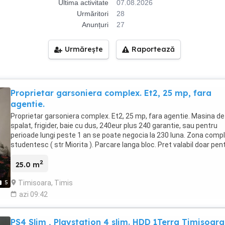
Ultima activitate
07.08.2026
Urmăritori
28
Anunțuri
27
Urmărește
Raportează
Proprietar garsoniera complex. Et2, 25 mp, fara
agentie.
Proprietar garsoniera complex. Et2, 25 mp, fara agentie. Masina de
spalat, frigider, baie cu dus, 240eur plus 240 garantie, sau pentru
perioade lungi peste 1 an se poate negocia la 230 luna. Zona comp
studentesc ( str Miorita ). Parcare langa bloc. Pret valabil doar pen
persoane cu buletin de romania. Anunt valabil doar pe publi24.ro.
2
25.0 m
Timisoara, Timis
5
azi 09:42
PS4 Slim , Playstation 4 slim. HDD 1Terra Timisoara