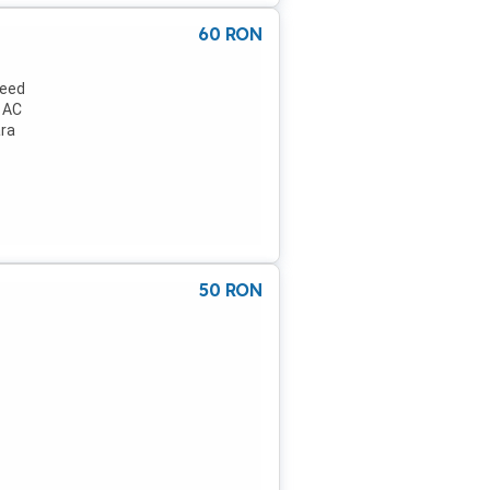
60
RON
r
reed
 AC
ara
50
RON