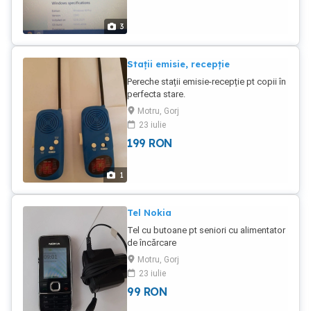
3
Stații emisie, recepție
Pereche stații emisie-recepție pt copii în
perfecta stare.
Motru, Gorj
23 iulie
199
RON
1
Tel Nokia
Tel cu butoane pt seniori cu alimentator
de încărcare
Motru, Gorj
23 iulie
99
RON