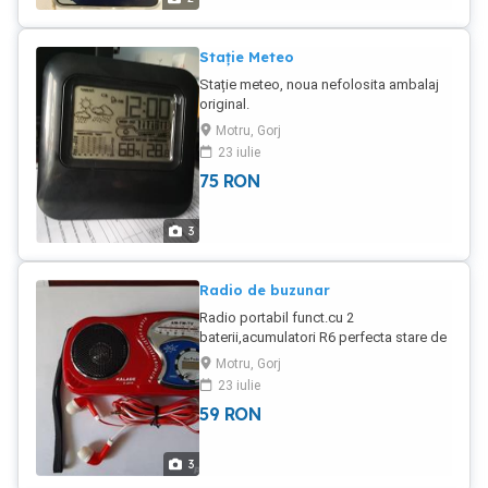
Stație Meteo
Stație meteo, noua nefolosita ambalaj
original.
Motru, Gorj
23 iulie
75
RON
3
Radio de buzunar
Radio portabil funct.cu 2
baterii,acumulatori R6 perfecta stare de
funcționare.
Motru, Gorj
23 iulie
59
RON
3