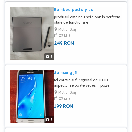
Bamboo pad stylus
produsul este nou nefolosit în perfecta
stare de funcționare
Motru, Gorj
23 iulie
249
RON
3
Samsung j3
tel estetic și funcțional de 10 10
aspectul se poate vedea în poze
autentice dual sim.Ca nou fără urme de
Motru, Gorj
folosință
23 iulie
199
RON
3