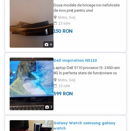
Doua modele de bricege noi nefolosite
de inox preț pentru unul
Motru, Gorj
23 iulie
150
RON
4
Dell inspiration N5110
Laptop Dell 5110 procesor I5 -2450 ram
8G în perfecta stare de funcționare cu
alimentator. Windows 10 pro instalat. Nu
Motru, Gorj
trimit.
23 iulie
599
RON
3
Galaxy Watch samsung galaxy
watch