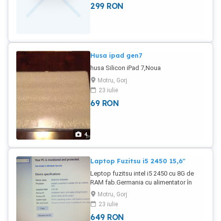
299
RON
poate memora mai mult de 60 de canale
de frecvență.fara nicio reparație fiind
primul proprietar.
Husa ipad gen7
husa Silicon iPad 7,Noua
Motru, Gorj
23 iulie
69
RON
4
Laptop Fuzitsu i5 2450 15,6"
Leptop fuzitsu intel i5 2450 cu 8G de
RAM fab.Germania cu alimentator în
perfectă stare de funcționare . Windows
Motru, Gorj
10 pro instalat.
23 iulie
649
RON