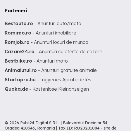
Parteneri
Bestauto.ro
- Anunturi auto/moto
Romimo.ro
- Anunturi imobiliare
Romjob.ro
- Anunturi locuri de munca
Cazare24.ro
- Anunturi cu oferte de cazare
Bestbike.ro
- Anunturi moto
Animalutul.ro
- Anunturi gratuite animale
Startapro.hu
- Ingyenes Apróhirdetés
Quoka.de
- Kostenlose Kleinanzeigen
© 2026 Publi24 Digital S.R.L. | Bulevardul Dacia nr 34,
Oradea 410346, Romania | Tax ID: RO20201084 -
site de