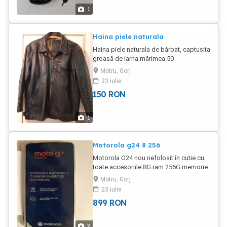
1
Haina piele naturala
Haina piele naturala de bărbat, captusita
groasă de iarna mărimea 50
Motru, Gorj
23 iulie
150
RON
1
Motorola g24 8 256
Motorola G24 nou nefolosit în cutie cu
toate accesoriile 8G ram 256G memorie
interna
Motru, Gorj
23 iulie
899
RON
2