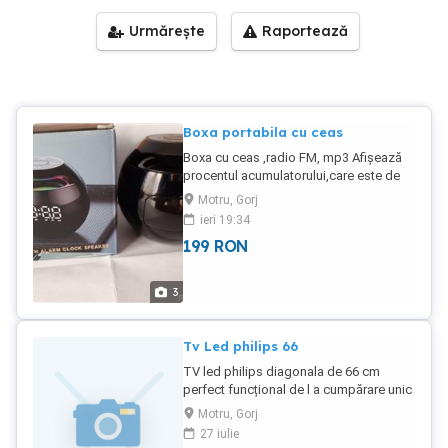
Urmărește
Raportează
Boxa portabila cu ceas
Boxa cu ceas ,radio FM, mp3 Afișează
procentul acumulatorului,care este de
1400 mp
Motru, Gorj
ieri 19:34
199
RON
3
Tv Led philips 66
TV led philips diagonala de 66 cm
perfect funcțional de l a cumpărare unic
proprietar,ideal pt dormitor sau
Motru, Gorj
bucătărie ca nou cu telecomanda
27 iulie
originală e tv mai scurt in banda nu