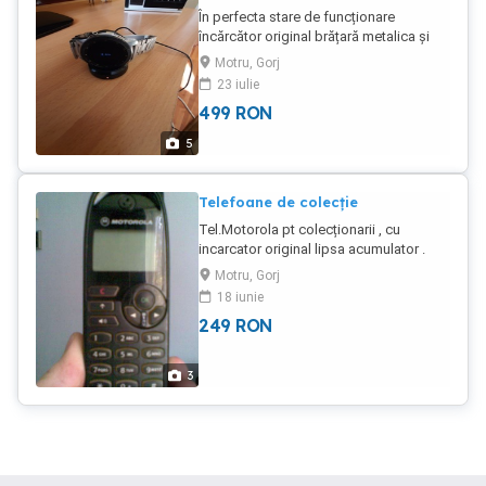
În perfecta stare de funcționare
încărcător original brățară metalica și
dispozitiv de reglaj plus minus în funcție
Motru, Gorj
de situație
23 iulie
499
RON
5
Telefoane de colecție
Tel.Motorola pt colecționarii , cu
incarcator original lipsa acumulator .
Motru, Gorj
18 iunie
249
RON
3