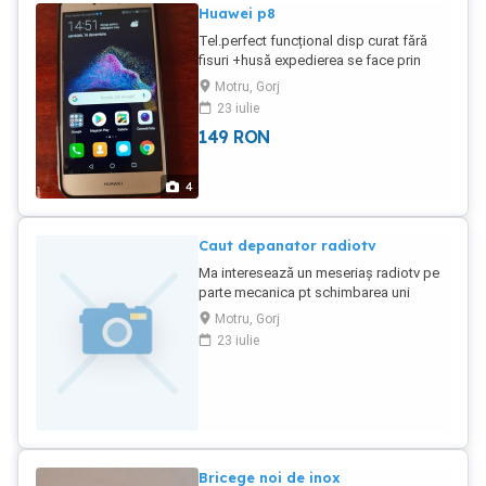
Huawei p8
Tel.perfect funcțional disp curat fără
fisuri +husă expedierea se face prin
poștă cu plata ramburs.
Motru, Gorj
23 iulie
149
RON
4
Caut depanator radiotv
Ma interesează un meseriaș radiotv pe
parte mecanica pt schimbarea uni
pinion la un mecanism cu autorevers de
Motru, Gorj
preferat local.
23 iulie
Bricege noi de inox