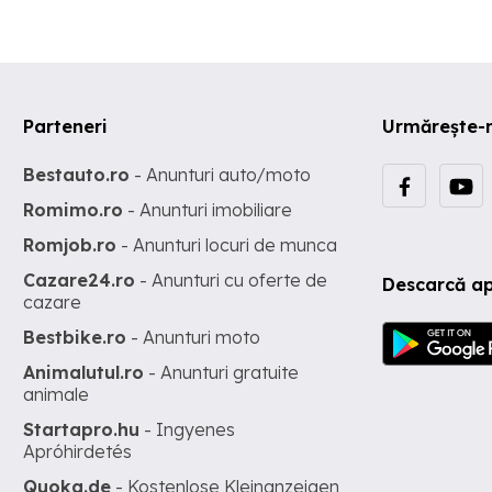
Parteneri
Urmărește-
Bestauto.ro
- Anunturi auto/moto
Romimo.ro
- Anunturi imobiliare
Romjob.ro
- Anunturi locuri de munca
Cazare24.ro
- Anunturi cu oferte de
Descarcă ap
cazare
Bestbike.ro
- Anunturi moto
Animalutul.ro
- Anunturi gratuite
animale
Startapro.hu
- Ingyenes
Apróhirdetés
Quoka.de
- Kostenlose Kleinanzeigen