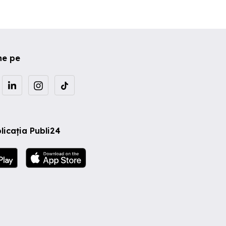
ne pe
licația Publi24