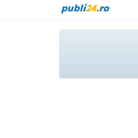
publi
24
.ro