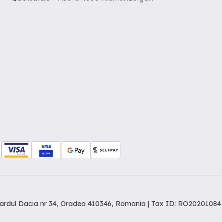
levardul Dacia nr 34, Oradea 410346, Romania | Tax ID: RO20201084