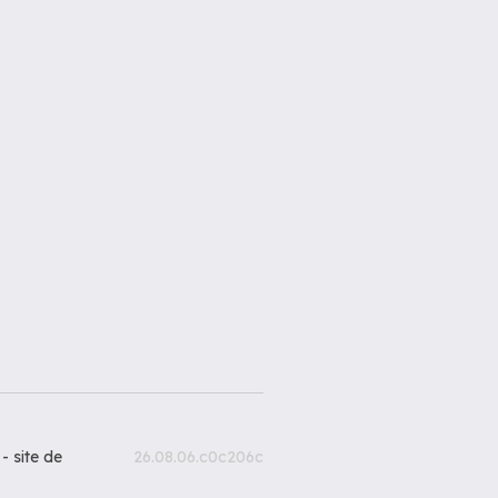
 -
site de
26.08.06.c0c206c