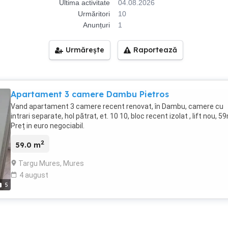
Ultima activitate
04.08.2026
Urmăritori
10
Anunțuri
1
Urmărește
Raportează
Apartament 3 camere Dambu Pietros
Vand apartament 3 camere recent renovat, în Dambu, camere cu
intrari separate, hol pătrat, et. 10 10, bloc recent izolat , lift nou, 59
Preț in euro negociabil.
2
59.0 m
Targu Mures, Mures
4 august
5