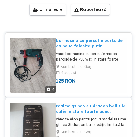
Urmărește
Raportează
bormasina cu percutie parkside
ca noua folosita putin
vand bormasina cu percutie marca
parkside de 750 wati in stare foarte
buna folosita foarte putin.
Bumbesti-Jiu, Gorj
4 august
125
RON
4
realme gt neo 3 t dragon ball z la
cutie in stare foarte buna.
vând telefon pentru jocuri model realme
gt neo 3t dragon ball z ediție limitată la
cutie cu încărcător original.Este un
Bumbesti-Jiu, Gorj
telefon puternic și scump pentru