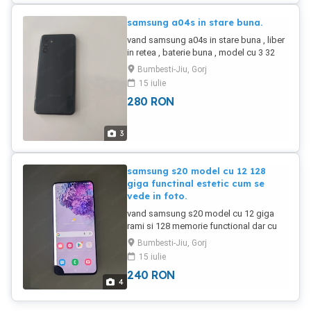
samsung a04s in stare buna.
vand samsung a04s in stare buna , liber
in retea , baterie buna , model cu 3 32
giga.
Bumbesti-Jiu, Gorj
15 iulie
280
RON
3
samsung s20 model cu 12 128
giga functinal estetic cum se
vede in foto.
vand samsung s20 model cu 12 giga
rami si 128 memorie functional dar cu
aceea pata si dunga pe displei. Este
Bumbesti-Jiu, Gorj
liber in retea , taciul functioneaza pe
15 iulie
toata suprafata.
240
RON
4