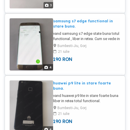
3
samsung s7 edge functional in
stare buna.
vand samsung s7 edge state buna totul
functional , liber in retea. Cum se vede in
foto are o pata neagra pe displei care
Bumbesti-Jiu, Gorj
nu afecteaza cu nimic functionarea ,
21 iulie
doar estetic.
190
RON
4
huawei p9 lite in stare foarte
buna.
vand huawei p9 lite in stare foarte buna
liber in retea totul functional.
Bumbesti-Jiu, Gorj
21 iulie
190
RON
4