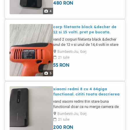
480
RON
4
corp filetante black &decher de
12 si 15 volti. pret pe bucata.
vand 2 corpuri filetanta black &decher
unul de 12 v si unul de 14,4 volti in stare
foarte buna functionale. pretul este pe
Bumbesti-Jiu, Gorj
bucata.
21 iulie
55
RON
5
xiaomi redmi 8 cu 4 64giga
functional. cititi toata descrierea
vand xiaomi redmi 8 in stare buna
functional doar ca nu merge camera de
selfie , da eroare.Este liber in retea ,
Bumbesti-Jiu, Gorj
estectic cum se vede in foto.Are 4giga
21 iulie
rami si 64 memorie , se misca foarte
200
RON
bine pe net.