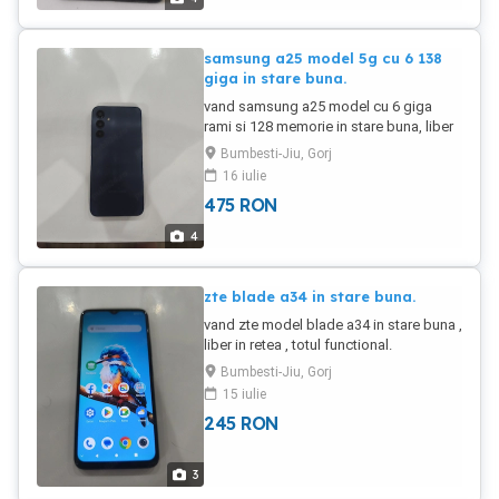
samsung a25 model 5g cu 6 138
giga in stare buna.
vand samsung a25 model cu 6 giga
rami si 128 memorie in stare buna, liber
in retea , totul functional.
Bumbesti-Jiu, Gorj
16 iulie
475
RON
4
zte blade a34 in stare buna.
vand zte model blade a34 in stare buna ,
liber in retea , totul functional.
Bumbesti-Jiu, Gorj
15 iulie
245
RON
3