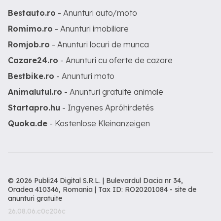
Bestauto.ro
- Anunturi auto/moto
Romimo.ro
- Anunturi imobiliare
Romjob.ro
- Anunturi locuri de munca
Cazare24.ro
- Anunturi cu oferte de cazare
Bestbike.ro
- Anunturi moto
Animalutul.ro
- Anunturi gratuite animale
Startapro.hu
- Ingyenes Apróhirdetés
Quoka.de
- Kostenlose Kleinanzeigen
© 2026 Publi24 Digital S.R.L. | Bulevardul Dacia nr 34,
Oradea 410346, Romania | Tax ID: RO20201084 -
site de
anunturi gratuite
26.08.06.c0c206c