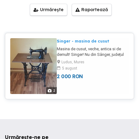
Urmărește
Raportează
Singer - masina de cusut
Masina de cusut, veche, antica si de
demult! Singer! Nu din Sânger, județul
Mureș, de la fabrică - probabil de acum
Ludus, Mures
100 ani!
5 august
2 000
RON
2
Urmărește-ne pe