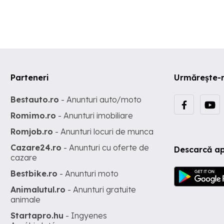
necesar) Mentinerea ordinii in sculele cu care lucreaza si a curateni
jurul bancului dupa finalizarea unei etape de lucru Flexibilitatea nive
de sudura in functie de proiect.
Parteneri
Urmărește-
Bestauto.ro
- Anunturi auto/moto
Romimo.ro
- Anunturi imobiliare
Romjob.ro
- Anunturi locuri de munca
Cazare24.ro
- Anunturi cu oferte de
Descarcă ap
cazare
Bestbike.ro
- Anunturi moto
Animalutul.ro
- Anunturi gratuite
animale
Startapro.hu
- Ingyenes