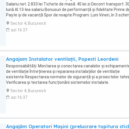
Salariu net: 2.833 lei Tichete de masă: 45 lei zi Decont transport: 30
lună Al 13-lea salariu Bonusuri de performanță și fidelitate Prime d
Paște și de vacanță Spor de noapte Program: Luni Vineri, în 3 schi
Căutăm: Minimum 8 clase Experiența în producție reprezintă un
Sector 4, Bucuresti
avantaj Mediu de lucru curat, sigur și stabil.
azi 16:37
Angajam Instalator ventilații, Popesti Leordeni
Responsabilități: Montarea și conectarea canalelor și echipament
de ventilație Întreținerea și repararea instalațiilor de ventilație
existente Respectarea normelor de siguranță și a proiectelor tehn
Verificarea și testarea funcționării sistemelor instalate.
Competențele: Experiență (de minimum 2-3 ani), în montaj și
Sector 4, Bucuresti
întreținere sisteme de ventilație HVAC; Abilități tehnice și atenție l
azi 16:37
detalii; Seriozitate și disponibilitate pentru muncă pe teren și depla
Permis de conducere categoria B (avantaj). Beneficiile tale 6.000 6
lei, SALARIUl NET; Prime de sărbători; Tichete de masa de 35 lei zi
lucrata (dupa primele 2 luni de la angajare); Asigurare privată de ser
medicale dupa perioada de proba de 3 luni); Contract de munca pe
Angajăm Operatori Mașini (prelucrare topitura stic
perioada nedeterminata cu perioada de proba de 3 luni. Programul 