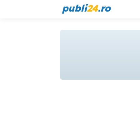
publi
24
.ro