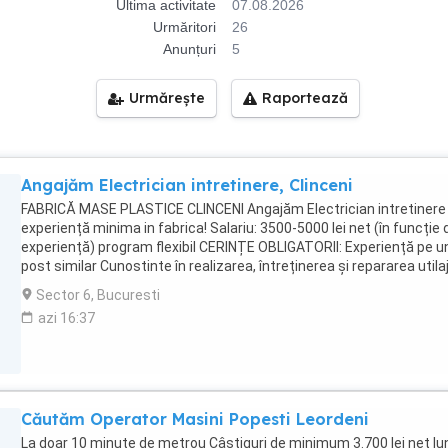
Ultima activitate
07.08.2026
Urmăritori
26
Anunțuri
5
Urmărește
Raportează
Angajăm Electrician intretinere, Clinceni
FABRICĂ MASE PLASTICE CLINCENI Angajăm Electrician intretinere
experiență minima in fabrica! Salariu: 3500-5000 lei net (în funcție 
experiență) program flexibil CERINȚE OBLIGATORII: Experiență pe u
post similar Cunostinte în realizarea, întreținerea și repararea utila
Abilități de lucru cu scule și echipamente specifice Studii minime:
Sector 6, Bucuresti
minimum 10 clase Seriozitate, atenție la detalii și responsabilitate
azi 16:37
Beneficii: Tichete de masă 30 lei zi Prime de sărbători Ore
suplimentare plătite 200% Transport asigurat de la Metrou Gorjului
Locație: Clinceni
Căutăm Operator Masini Popesti Leordeni
La doar 10 minute de metrou Câștiguri de minimum 3.700 lei net lu