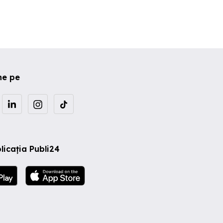
ei in
lului
ne pe
licația Publi24