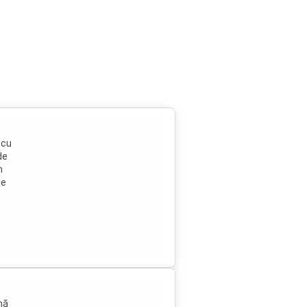
 cu
de
n
je
nă