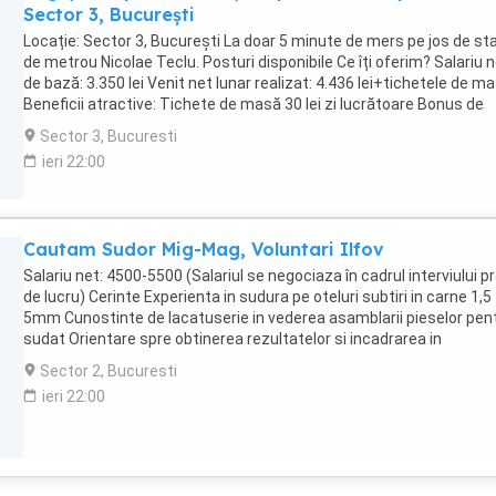
lucru: 8 ore (8.30-17.00), de Luni-Vineri. Desfasurarea activitatii: la
Sector 3, București
CLIENTI, din Bucuresti si zone limitrofe (ocazional, pot fi si deplasar
Locație: Sector 3, București La doar 5 minute de mers pe jos de sta
tara, de o zi doua, cu cazare asigurata si toate conditiile).
de metrou Nicolae Teclu. Posturi disponibile Ce îți oferim? Salariu 
de bază: 3.350 lei Venit net lunar realizat: 4.436 lei+tichetele de m
Beneficii atractive: Tichete de masă 30 lei zi lucrătoare Bonus de
Crăciun 1 salariu Bonus de Paște salariu Bonus de vacanță salariu 
Sector 3, Bucuresti
beneficii oferite de companie Program de lucru în 3 schimburi: 4 zil
ieri 22:00
schimbul 1 + 1 zi liberă 4 zile schimbul 2 + 1 zi liberă 4 zile schimbul
2 zile libere Cerințe: Minimum 10 clase Cunoștințe minime de oper
PC Experiența minima în fabrică
Cautam Sudor Mig-Mag, Voluntari Ilfov
Salariu net: 4500-5500 (Salariul se negociaza în cadrul interviului p
de lucru) Cerinte Experienta in sudura pe oteluri subtiri in carne 1,5
5mm Cunostinte de lacatuserie in vederea asamblarii pieselor pen
sudat Orientare spre obtinerea rezultatelor si incadrarea in
standardele de calitate Pasiune, dinamism, flexibilitate, entuzias
Sector 2, Bucuresti
fata de activitatea desfasurata; Responsabilitati Intelegerea
ieri 22:00
proiectului reprezentat prin schite Preia profilele sau tablele debita
le asambleaza conform schitelor in cote precise, diagonale, planeit
se puncteaza si apoi se intaresc sudurile Reverifica sa ramana in 
produsul dupa sudare Premontaj elemente sudate pentru a se ve
aliniamentele si ajustat daca este necesar (preferabil sa nu fie