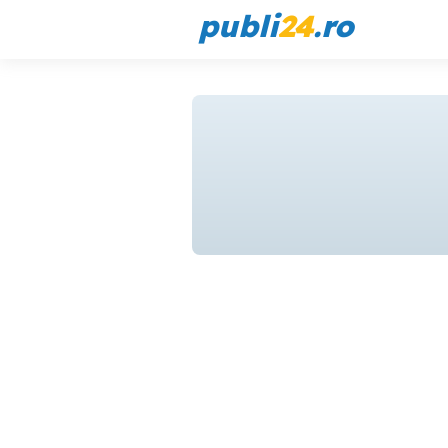
publi
24
.ro