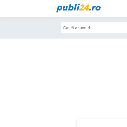
publi
24
.ro