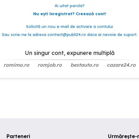
Ai uitat parola?
Nu ești înregistrat? Creează cont!
Solicită un nou e-mail de activare a contului
Sau scrie-ne la adresa
contact@publi24.ro
daca ai nevoie de suport.
Un singur cont, expunere multiplă
romimo.ro
romjob.ro
bestauto.ro
cazare24.ro
Parteneri
Urmărește-