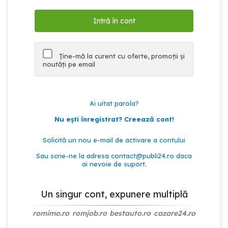
Ține-mă la curent cu oferte, promoții și
noutăți pe email
Ai uitat parola?
Nu ești înregistrat? Creează cont!
Solicită un nou e-mail de activare a contului
Sau scrie-ne la adresa
contact@publi24.ro
daca
ai nevoie de suport.
Un singur cont, expunere multiplă
romimo.ro
romjob.ro
bestauto.ro
cazare24.ro